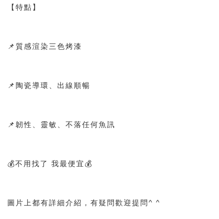
【特點】
📌質感渲染三色烤漆
📌陶瓷導環、出線順暢
📌韌性、靈敏、不落任何魚訊
💰不用找了 我最便宜💰
圖片上都有詳細介紹，有疑問歡迎提問^ ^