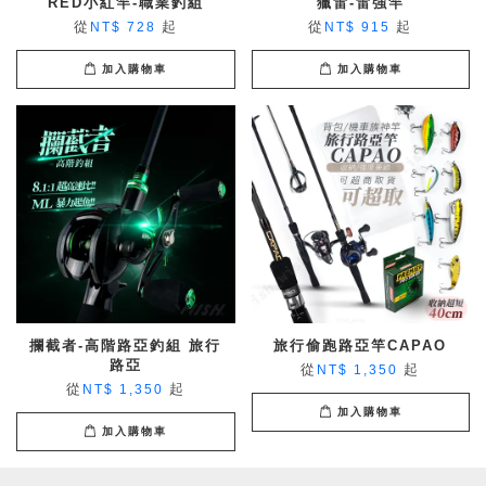
RED小紅竿-職業釣組
獵雷-雷強竿
從
起
從
起
NT$ 728
NT$ 915
加入購物車
加入購物車
攔截者-高階路亞釣組 旅行
旅行偷跑路亞竿CAPAO
路亞
從
起
NT$ 1,350
從
起
NT$ 1,350
加入購物車
加入購物車