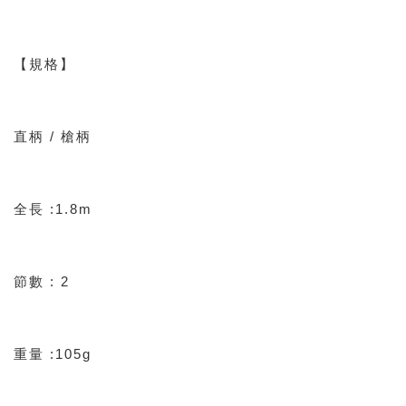
【規格】
直柄 / 槍柄
全長 :1.8m
節數 : 2
重量 :105g