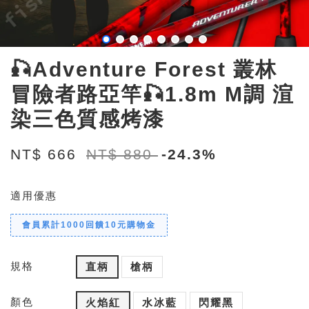
🎣Adventure Forest 叢林
冒險者路亞竿🎣1.8m M調 渲
染三色質感烤漆
NT$ 666
NT$ 880
-24.3%
適用優惠
會員累計1000回饋10元購物金
規格
直柄
槍柄
顏色
火焰紅
水冰藍
閃耀黑