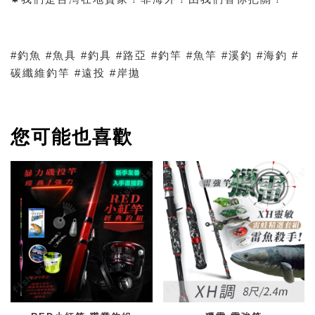
#釣魚 #魚具 #釣具 #路亞 #釣竿 #魚竿 #溪釣 #海釣 #
碳纖維釣竿 #遠投 #岸拋
您可能也喜歡