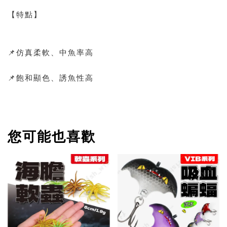
【特點】
📌仿真柔軟、中魚率高
📌飽和顯色、誘魚性高
您可能也喜歡