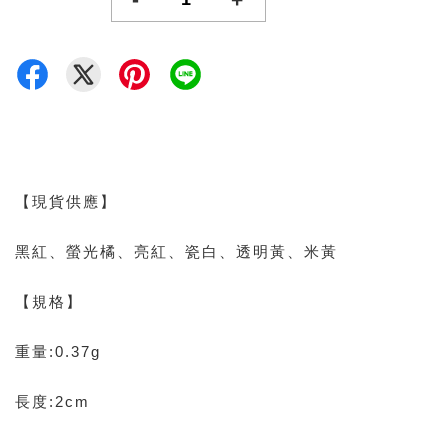
【現貨供應】
黑紅、螢光橘、亮紅、瓷白、透明黃、米黃
【規格】
重量:0.37g
長度:2cm