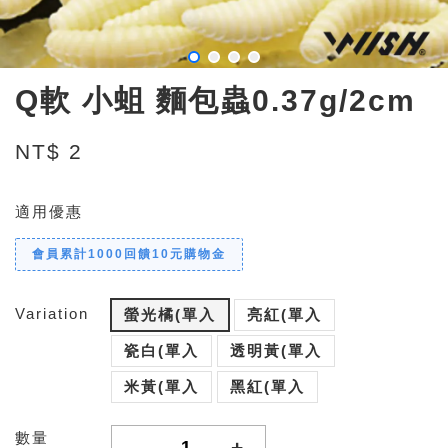
Q軟 小蛆 麵包蟲0.37g/2cm
NT$ 2
適用優惠
會員累計1000回饋10元購物金
Variation
螢光橘(單入
亮紅(單入
瓷白(單入
透明黃(單入
米黃(單入
黑紅(單入
數量
-
+