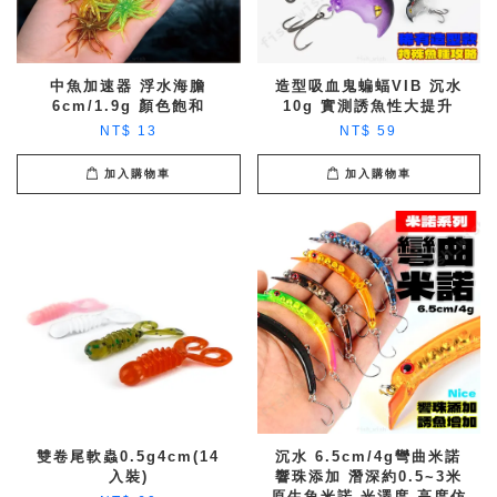
中魚加速器 浮水海膽
造型吸血鬼蝙蝠VIB 沉水
6cm/1.9g 顏色飽和
10g 實測誘魚性大提升
NT$ 13
NT$ 59
加入購物車
加入購物車
雙卷尾軟蟲0.5g4cm(14
沉水 6.5cm/4g彎曲米諾
入裝)
響珠添加 潛深約0.5~3米
原生魚米諾 光澤度 高度仿