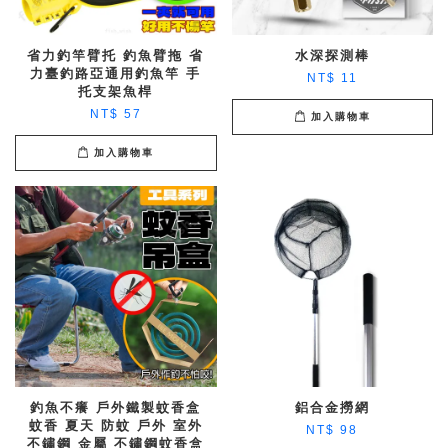
省力釣竿臂托 釣魚臂拖 省
水深探測棒
力臺釣路亞通用釣魚竿 手
NT$ 11
托支架魚桿
NT$ 57
加入購物車
加入購物車
釣魚不癢 戶外鐵製蚊香盒
鋁合金撈網
蚊香 夏天 防蚊 戶外 室外
NT$ 98
不鏽鋼 金屬 不鏽鋼蚊香盒