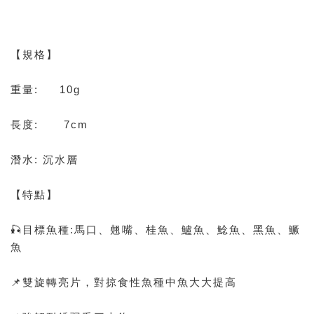
【規格】
重量: 10g
長度: 7cm
潛水: 沉水層
【特點】
🎣目標魚種:馬口、翹嘴、桂魚、鱸魚、鯰魚、黑魚、鱖
魚
📌雙旋轉亮片，對掠食性魚種中魚大大提高