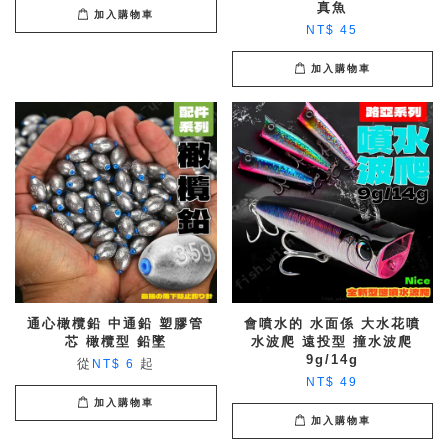
真魚
加入購物車
NT$ 45
加入購物車
通心橄欖鉛 中通鉛 塑膠管
會噴水的 水面係 大水花噴
芯 橄欖型 鉛墜
水波爬 遠投型 撞水波爬
9g/14g
從
起
NT$ 6
NT$ 49
加入購物車
加入購物車