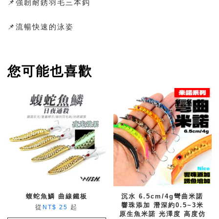
📌強韌耐銹羽毛三本鈎
📌流暢快速的泳姿
您可能也喜歡
蝮蛇魚鱗 曲線鐵板
沉水 6.5cm/4g彎曲米諾
響珠添加 潛深約0.5~3米
從
起
NT$ 25
原生魚米諾 光澤度 高度仿