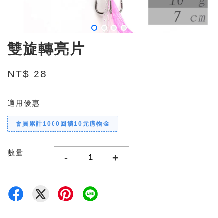
雙旋轉亮片
NT$ 28
適用優惠
會員累計1000回饋10元購物金
數量
-
+