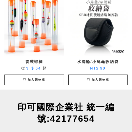
管裝蝦標
水滴輪/小烏龜收納袋
從
起
NT$ 64
NT$ 90
加入購物車
加入購物車
印可國際企業社 統一編
號:42177654