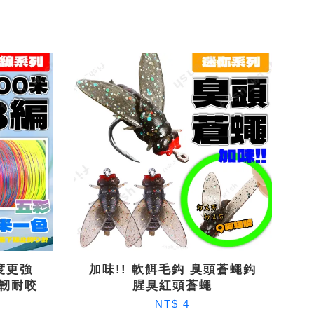
強度更強
加味!! 軟餌毛鈎 臭頭蒼蠅鈎
超韌耐咬
腥臭紅頭蒼蠅
NT$ 4