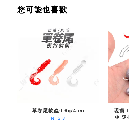
您可能也喜歡
單卷尾軟蟲0.6g/4cm
現貨 
亞 速
NT$ 8