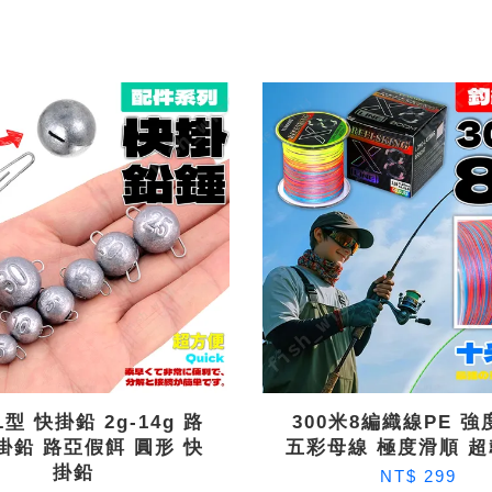
L型 快掛鉛 2g-14g 路
300米8編織線PE 
掛鉛 路亞假餌 圓形 快
五彩母線 極度滑順 
掛鉛
NT$ 299