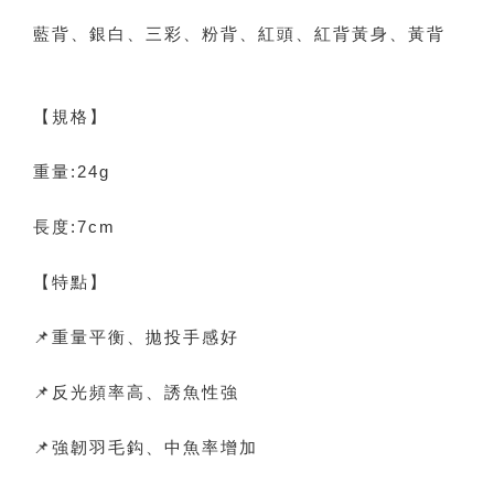
藍背、銀白、三彩、粉背、紅頭、紅背黃身、黃背
【規格】
重量:24g
長度:7cm
【特點】
📌重量平衡、拋投手感好
📌反光頻率高、誘魚性強
📌強韌羽毛鈎、中魚率增加