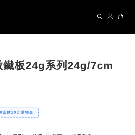
鐵板24g系列24g/7cm
00回饋10元購物金