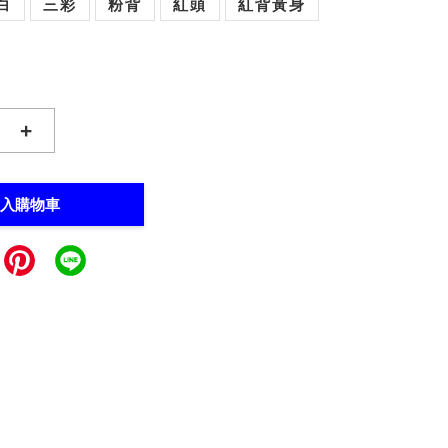
白
三彩
粉背
紅頭
紅背黃身
+
入購物車