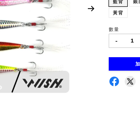
藍背
銀
黃背
數量
-
加