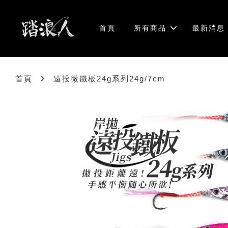
首頁
所有商品
最新消息
›
首頁
遠投微鐵板24g系列24g/7cm