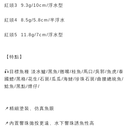
紅頭3 9.3g/10cm/浮水型
紅頭4 8.5g/5.8cm/半浮水
紅頭5 11.8g/7cm/浮水型
【特點】
🎣目標魚種 淡水鱸/黑魚/翹嘴/桂魚/馬口/吳郭/魚虎/泰
國鱧/黑格/花生/石斑/瓜瓜/海鰱/珍珠石斑/曲腰總統魚/
鯰魚/黑點/煙仔/
📌精細塗裝、仿真魚眼
📌內置響珠拋投更遠、水下響珠誘魚性高