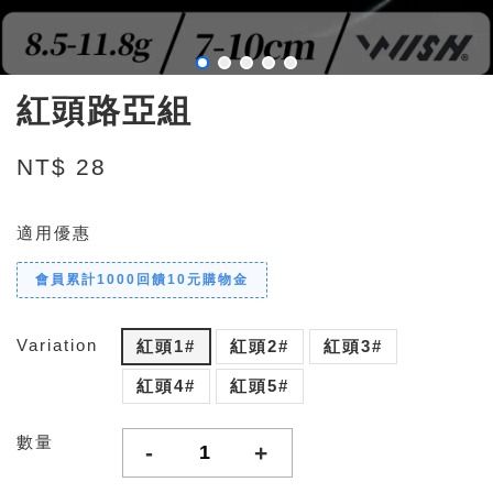
紅頭路亞組
NT$ 28
適用優惠
會員累計1000回饋10元購物金
Variation
紅頭1#
紅頭2#
紅頭3#
紅頭4#
紅頭5#
數量
-
+