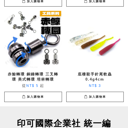
加入購物車
加入購物車
赤鯨轉環 銅錘轉環 三叉轉
底棲殺手針尾軟蟲
環 美式轉環 培林轉環
0.4g4cm
從
起
NT$ 5
NT$ 3
加入購物車
加入購物車
印可國際企業社 統一編