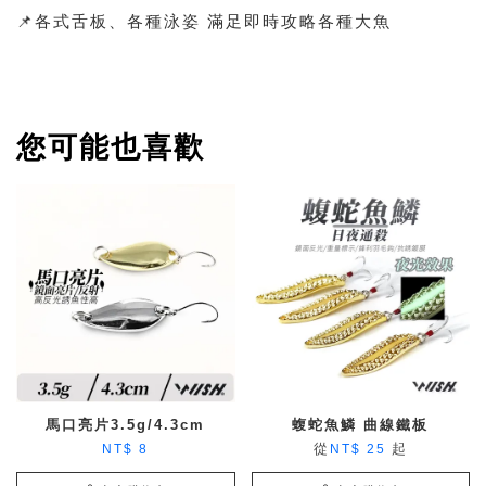
📌各式舌板、各種泳姿 滿足即時攻略各種大魚
您可能也喜歡
馬口亮片3.5g/4.3cm
蝮蛇魚鱗 曲線鐵板
從
起
NT$ 8
NT$ 25