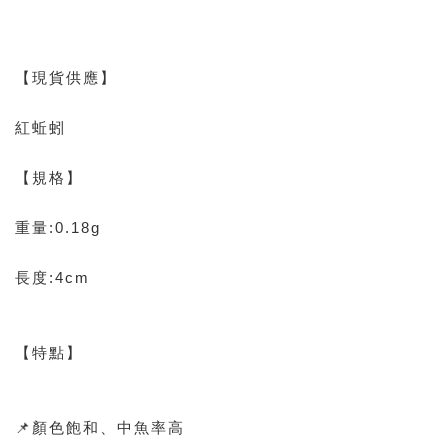
【現貨供應】
紅蚯蚓
【規格】
重量:0.18g
長度:4cm
【特點】
📌顏色飽和、中魚率高