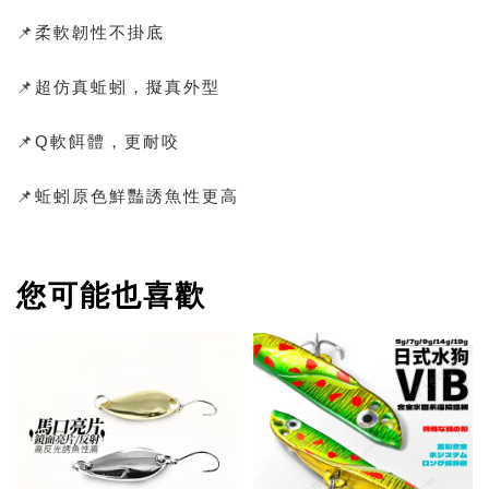
📌柔軟韌性不掛底
📌超仿真蚯蚓，擬真外型
📌Q軟餌體，更耐咬
📌蚯蚓原色鮮豔誘魚性更高
您可能也喜歡