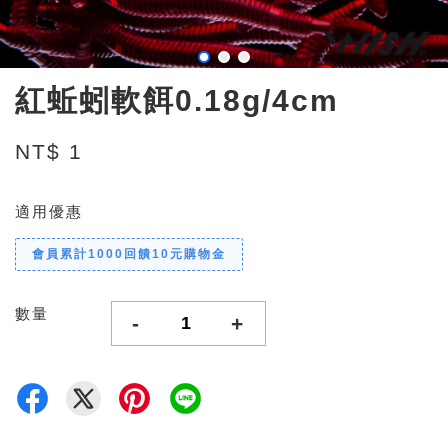
紅蚯蚓軟餌0.18g/4cm
NT$ 1
適用優惠
會員累計1000回饋10元購物金
數量
-
+