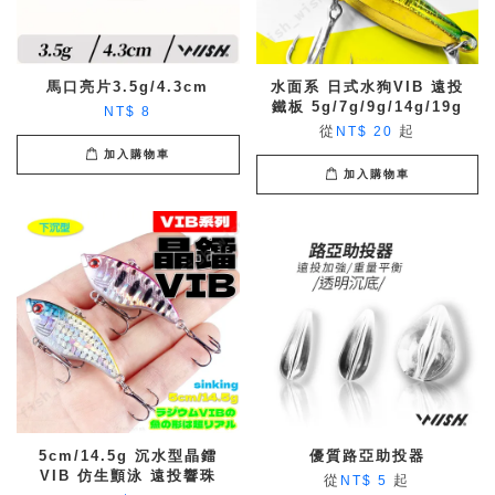
馬口亮片3.5g/4.3cm
水面系 日式水狗VIB 遠投
鐵板 5g/7g/9g/14g/19g
NT$ 8
從
起
NT$ 20
加入購物車
加入購物車
5cm/14.5g 沉水型晶鐳
優質路亞助投器
VIB 仿生顫泳 遠投響珠
從
起
NT$ 5