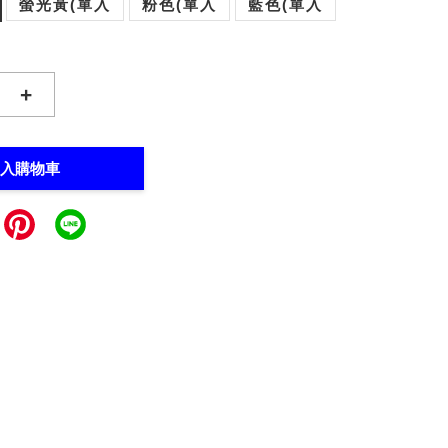
螢光黃(單入
粉色(單入
藍色(單入
+
入購物車