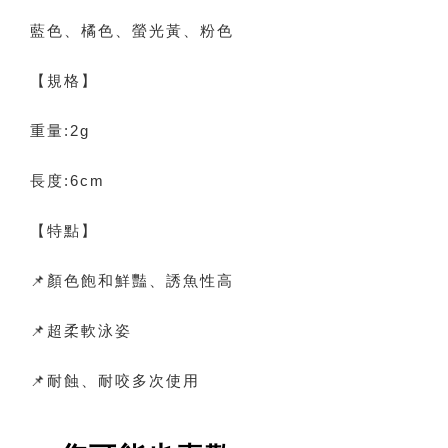
藍色、橘色、螢光黃、粉色
【規格】
重量:2g
長度:6cm
【特點】
📌顏色飽和鮮豔、誘魚性高
📌超柔軟泳姿
📌耐蝕、耐咬多次使用