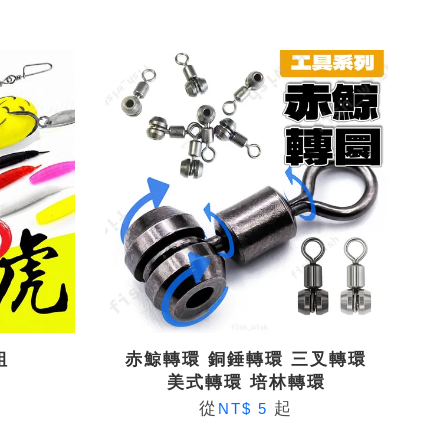
組
赤鯨轉環 銅錘轉環 三叉轉環
美式轉環 培林轉環
從
起
NT$ 5