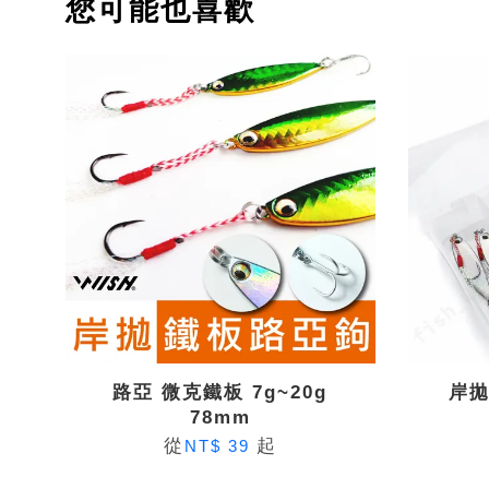
您可能也喜歡
路亞 微克鐵板 7g~20g
岸拋
78mm
從
起
NT$ 39