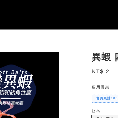
異蝦 
NT$ 2
適用優惠
會員累計10
顔色