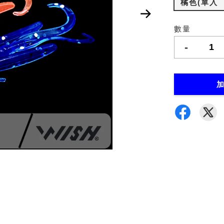
橘色(單入
數量
-
加