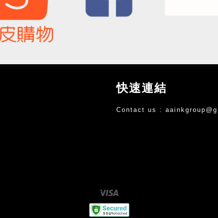
快速連結
Contact us :
aainkgroup@g
Visa