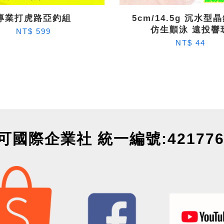
專業打虎路亞釣組
5cm/14.5g 沉水型晶
仿生顫泳 遠投響
NT$ 599
NT$ 44
可國際企業社 統一編號:421776