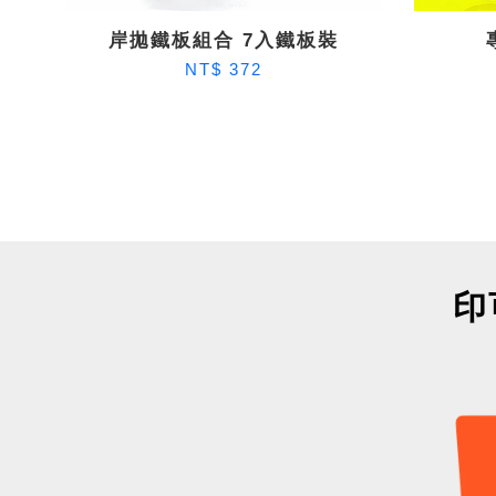
岸拋鐵板組合 7入鐵板裝
NT$ 372
印