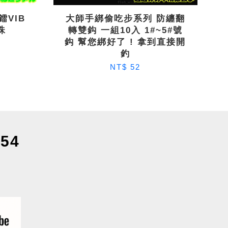
鐳VIB
大師手綁偷吃步系列 防纏翻
珠
轉雙鈎 一組10入 1#~5#號
鈎 幫您綁好了 ! 拿到直接開
釣
NT$ 52
54