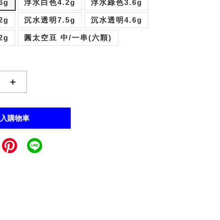
6g
浮水白色4.2g
浮水綠色3.6g
2g
沉水透明7.5g
沉水透明4.6g
2g
圓太空豆 中/一串(六顆)
+
入購物車