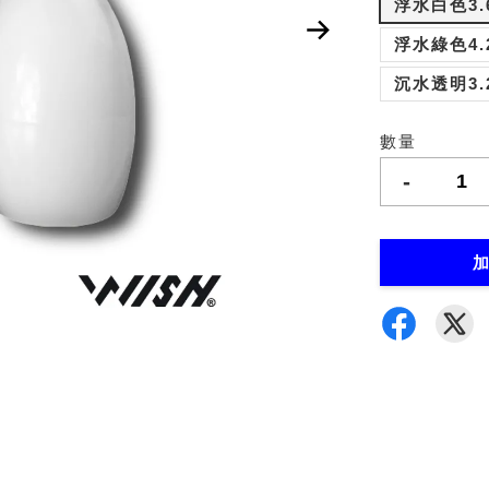
浮水白色3.
浮水綠色4.
沉水透明3.
數量
-
加