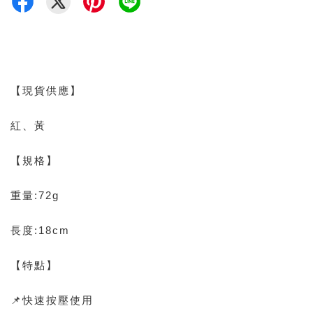
【現貨供應】
紅、黃
【規格】
重量:72g
長度:18cm
【特點】
📌快速按壓使用