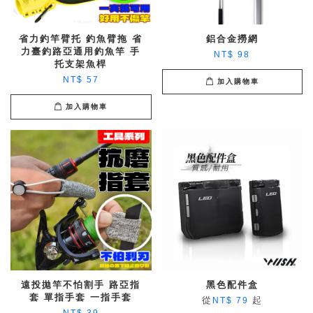
省力釣竿臂托 釣魚臂拖 省
鋁合金撈網
力臺釣路亞通用釣魚竿 手
NT$ 98
托支架魚桿
NT$ 57
加入購物車
加入購物車
遠投拋竿不怕割手 路亞指
黑色配件盒
套 單指手套 一指手套
從
起
NT$ 79