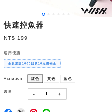
快速控魚器
NT$ 199
適用優惠
會員累計1000回饋10元購物金
Variation
紅色
黃色
藍色
數量
-
+