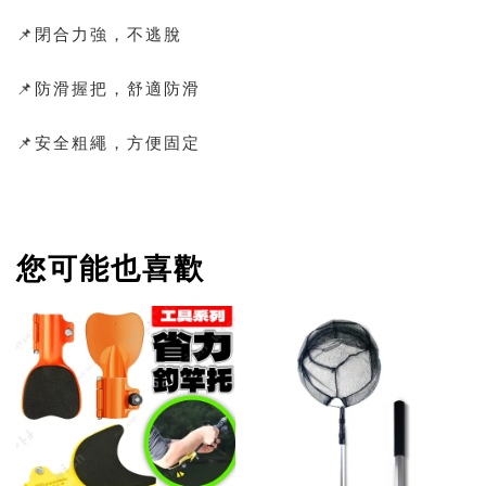
📌閉合力強，不逃脫
📌防滑握把，舒適防滑
📌安全粗繩，方便固定
您可能也喜歡