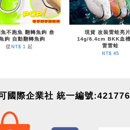
魚不跑魚 翻轉魚鉤 叁
現貨 改裝雷蛙亮
魚鉤 自動翻轉魚鉤
14g/6.4cm BKK血
雷雷蛙
從
起
NT$ 1
NT$ 45
可國際企業社 統一編號:421776