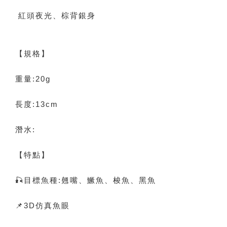
紅頭夜光、棕背銀身
【規格】
重量:20g
長度:13cm
潛水:
【特點】
🎣目標魚種:翹嘴、鱖魚、梭魚、黑魚
📌3D仿真魚眼