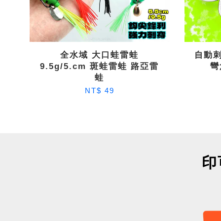
全水域 大口蛙雷蛙
自動刺
9.5g/5.cm 斑蛙雷蛙 路亞雷
彎
蛙
NT$ 49
印