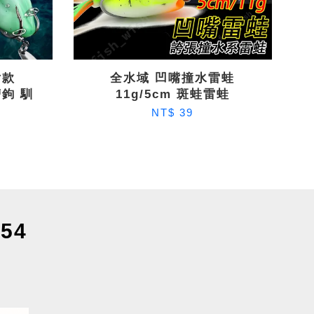
片款
全水域 凹嘴撞水雷蛙
槽鉤 馴
11g/5cm 斑蛙雷蛙
NT$ 39
54