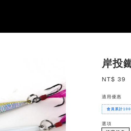
岸投鐵
NT$ 39
適用優惠
會員累計10
選項