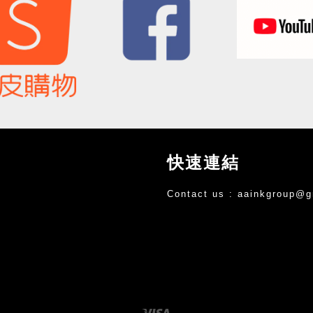
快速連結
Contact us :
aainkgroup@g
Visa