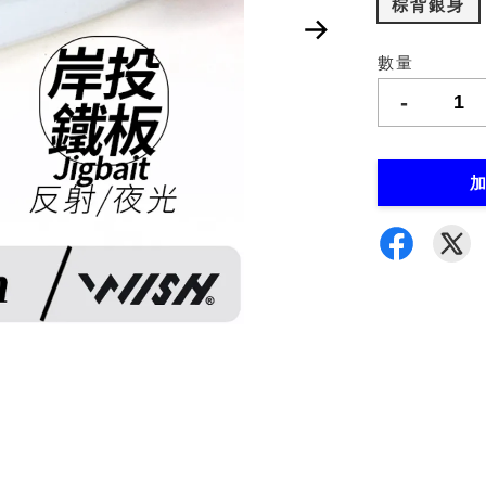
棕背銀身
數量
-
加