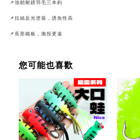
📌強韌耐銹羽毛三本鈎
📌拉絲反光塗裝，誘魚性高
📌長形鐵板，拋投更遠
您可能也喜歡