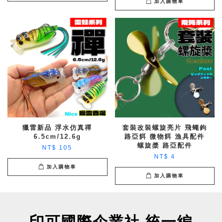
加入購物車
獵雷新品 浮水仿真禪
套裝改裝螺旋亮片 飛蠅鉤
6.5cm/12.6g
路亞餌 微物餌 漁具配件
螺旋槳 路亞配件
NT$ 105
NT$ 4
加入購物車
加入購物車
印可國際企業社 統一編