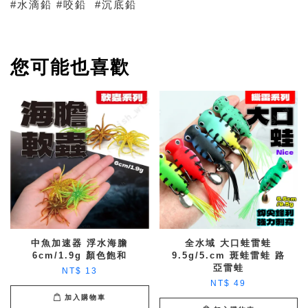
#水滴鉛 #咬鉛 #沉底鉛
您可能也喜歡
中魚加速器 浮水海膽
全水域 大口蛙雷蛙
6cm/1.9g 顏色飽和
9.5g/5.cm 斑蛙雷蛙 路
亞雷蛙
NT$ 13
NT$ 49
加入購物車