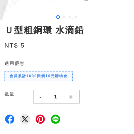
Ｕ型粗銅環 水滴鉛
NT$ 5
適用優惠
會員累計1000回饋10元購物金
數量
-
+