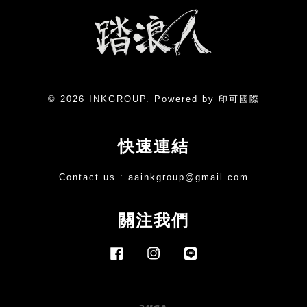
© 2026 INKGROUP. Powered by 印可國際
快速連結
Contact us :
aainkgroup@gmail.com
關注我們
Facebook
Instagram
Line
Visa