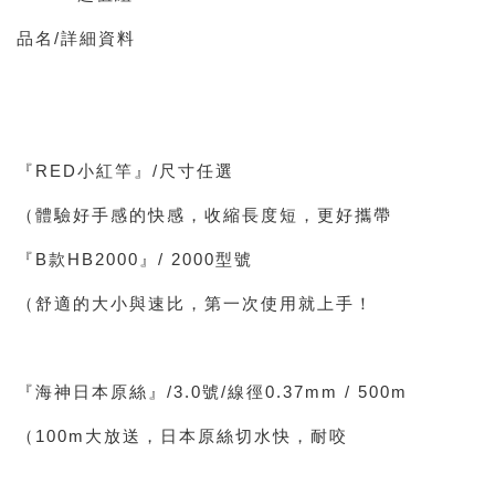
品名/詳細資料
『RED小紅竿』/尺寸任選
（體驗好手感的快感，收縮長度短，更好攜帶
『B款HB2000』/ 2000型號
（舒適的大小與速比，第一次使用就上手！
『海神日本原絲』/3.0號/線徑0.37mm / 500m
（100m大放送，日本原絲切水快，耐咬