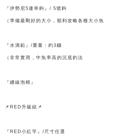
『伊勢尼5連串鉤』/ 5號鉤
（準備最剛好的大小，順利攻略各種大小魚
『水滴鉛』/重量：約3錢
（非常實用，中魚率高的沉底釣法
『纏線泡棉』
📌RED升級組📌
『RED小紅竿』/尺寸任選