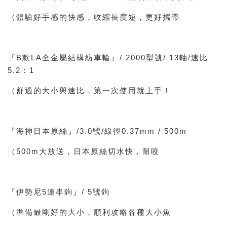
（體驗好手感的快感，收縮長度短，更好攜帶
『B款LA全金屬結構紡車輪』/ 2000型號/ 13軸/速比
5.2：1
（舒適的大小與速比，第一次使用就上手！
『海神日本原絲』/3.0號/線徑0.37mm / 500m
（500m大放送，日本原絲切水快，耐咬
『伊勢尼5連串鉤』/ 5號鉤
（準備最剛好的大小，順利攻略各種大小魚