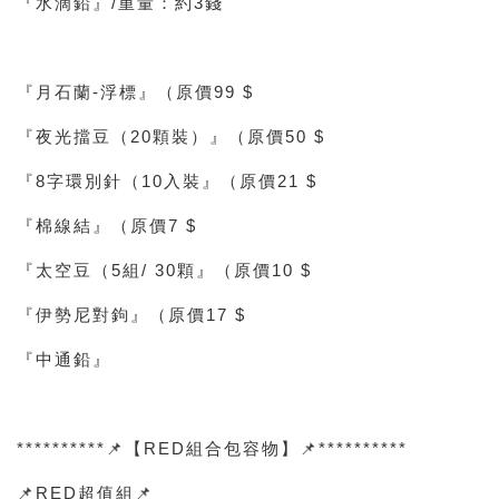
『水滴鉛』/重量：約3錢
『月石蘭-浮標』（原價99 $
『夜光擋豆（20顆裝）』（原價50 $
『8字環別針（10入裝』（原價21 $
『棉線結』（原價7 $
『太空豆（5組/ 30顆』（原價10 $
『伊勢尼對鉤』（原價17 $
『中通鉛』
**********📌【RED組合包容物】📌**********
📌RED超值組📌