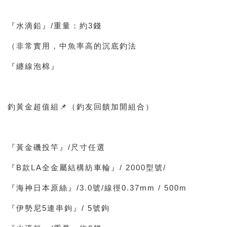
『水滴鉛』/重量：約3錢
（非常實用，中魚率高的沉底釣法
『纏線泡棉』
釣黃金超值組📌（釣友回饋加開組合）
『黃金磯投竿』/尺寸任選
『B款LA全金屬結構紡車輪』/ 2000型號/
『海神日本原絲』/3.0號/線徑0.37mm / 500m
『伊勢尼5連串鉤』/ 5號鉤