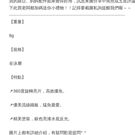
買的路亞、鈎餌配件如果覺得好用，訊息來圖分享中魚照或五星評
下此買老闆都加碼送你小禮物！！記得要截圖私詢提醒我們喔～～
-----------------------------------------------------------------------------
【重量】
9g
【規格】
全泳層
【特點】
📌360度旋轉亮片，高效擾魚。
📌優美流線鐵板，猛魚最愛。
📌精美塗裝，銀色亮漆水底反光。
圖片上都有詳細介紹，有疑問歡迎提問^ ^