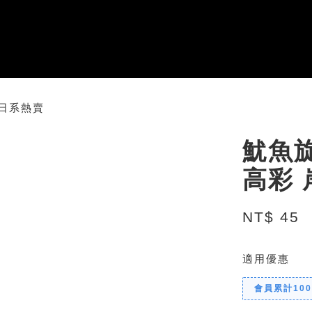
 日系熱賣
魷魚旋
高彩 
NT$ 45
適用優惠
會員累計10