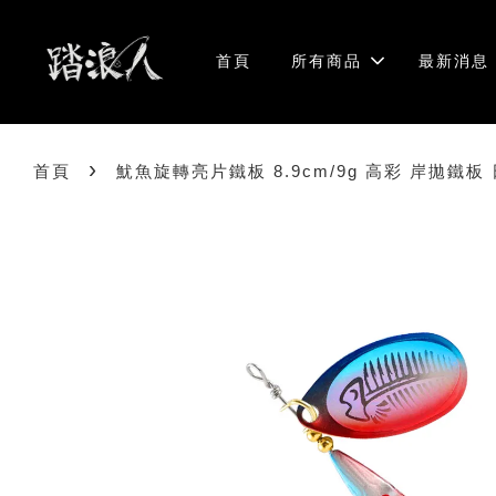
首頁
所有商品
最新消息
›
首頁
魷魚旋轉亮片鐵板 8.9cm/9g 高彩 岸拋鐵板