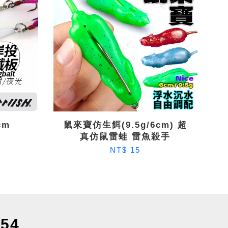
cm
鼠來寶仿生餌(9.5g/6cm) 超
真仿鼠雷蛙 雷魚殺手
NT$ 15
54