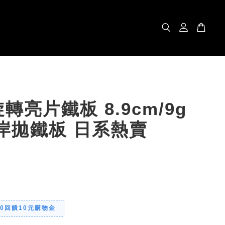
轉亮片鐵板 8.9cm/9g
岸拋鐵板 日系熱賣
00回饋10元購物金