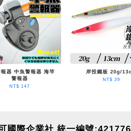
報器 中魚警報器 海竿
岸投鐵板 20g/13
警報器
NT$ 39
NT$ 147
可國際企業社 統一編號:421776