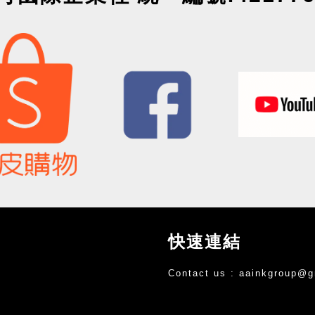
快速連結
Contact us :
aainkgroup@g