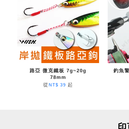
路亞 微克鐵板 7g~20g
釣魚警
78mm
從
起
NT$ 39
印