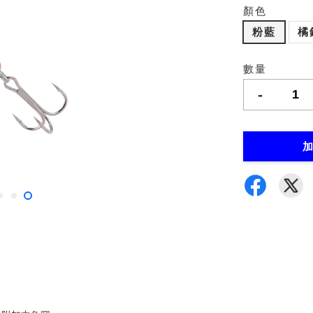
顏色
粉藍
橘
數量
-
加