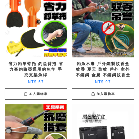
省力釣竿臂托 釣魚臂拖 省
釣魚不癢 戶外鐵製蚊香盒
力臺釣路亞通用釣魚竿 手
蚊香 夏天 防蚊 戶外 室外
托支架魚桿
不鏽鋼 金屬 不鏽鋼蚊香盒
NT$ 57
NT$ 97
加入購物車
加入購物車