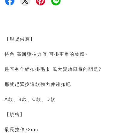
【現貨供應】
特色 高回彈拉力值 可掛更重的物體~
是否有伸縮扣掛毛巾 風大變放風箏的問題?
那就趕緊換這款強力伸縮扣吧
A款、B款、C款、D款
【規格】
最長拉伸72cm