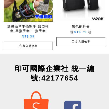
遠投拋竿不怕割手 路亞指
黑色配件盒
套 單指手套 一指手套
從
起
NT$ 79
NT$ 39
加入購物車
加入購物車
印可國際企業社 統一編
號:42177654