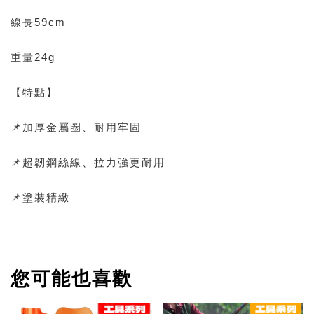
線長59cm
重量24g
【特點】
📌加厚金屬圈、耐用牢固
📌超韌鋼絲線、拉力強更耐用
📌塗裝精緻
您可能也喜歡