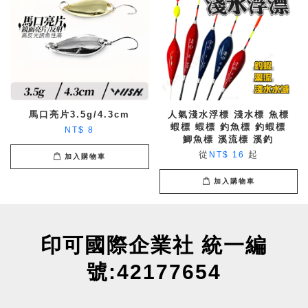
馬口亮片3.5g/4.3cm
人氣淺水浮標 淺水標 魚標
蝦標 蝦標 釣魚標 釣蝦標
NT$ 8
鯽魚標 溪流標 溪釣
從
起
NT$ 16
加入購物車
加入購物車
印可國際企業社 統一編
號:42177654