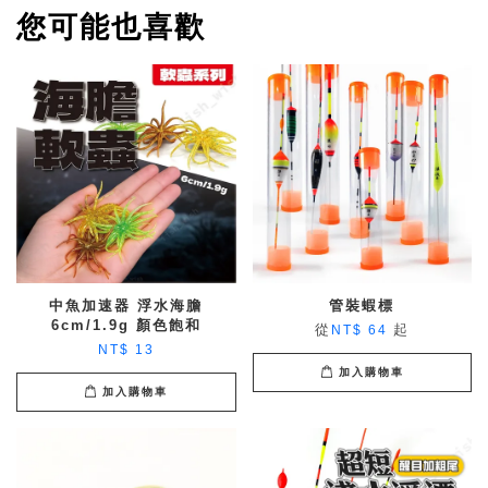
您可能也喜歡
中魚加速器 浮水海膽
管裝蝦標
6cm/1.9g 顏色飽和
從
起
NT$ 64
NT$ 13
加入購物車
加入購物車