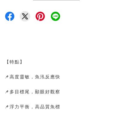
【特點】
📌高度靈敏，魚汛反應快
📌多目標尾，顯眼好觀察
📌浮力平衡，高品質魚標