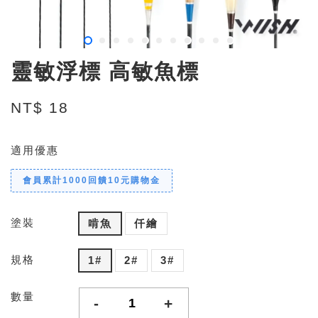
靈敏浮標 高敏魚標
NT$ 18
適用優惠
會員累計1000回饋10元購物金
塗裝
啃魚
仟繪
規格
1#
2#
3#
數量
-
+