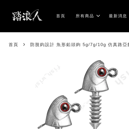
首頁
所有商品
最新消息
›
首頁
防脫鈎設計 魚形鉛頭鉤 5g/7g/10g 仿真路