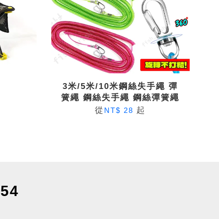
3米/5米/10米鋼絲失手繩 彈
簧繩 鋼絲失手繩 鋼絲彈簧繩
從
起
NT$ 28
54