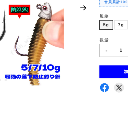
會員累計10
規格
5g
7g
數量
-
加