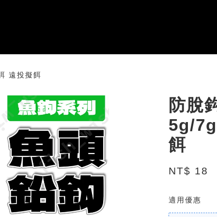
亞餌 遠投擬餌
防脫
5g/
餌
NT$ 18
適用優惠