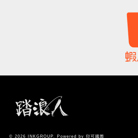
© 2026 INKGROUP. Powered by 印可國際