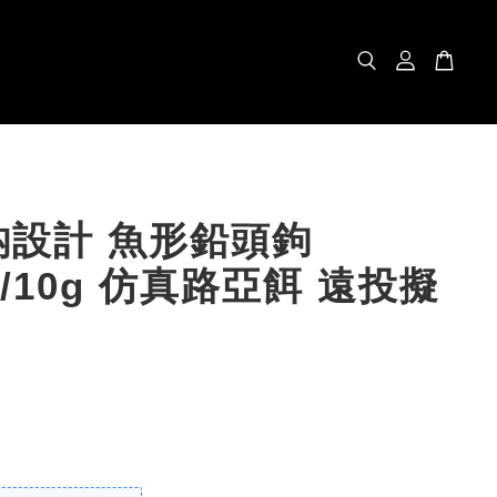
鈎設計 魚形鉛頭鉤
7g/10g 仿真路亞餌 遠投擬