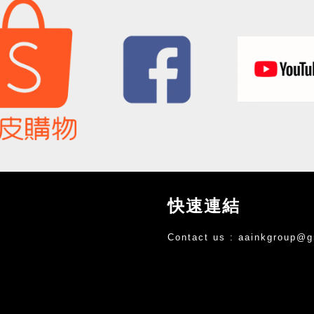
快速連結
Contact us :
aainkgroup@g