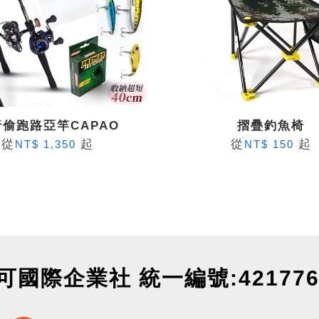
偷跑路亞竿CAPAO
摺疊釣魚椅
從
起
從
起
NT$ 1,350
NT$ 150
可國際企業社 統一編號:421776