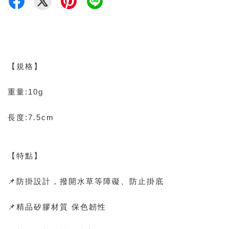
【規格】
重量:10g
長度:7.5cm
【特點】
📌防掛設計，撥開水草等障礙、防止掛底
📌精品矽膠材質 保色韌性