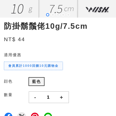
防掛鬍鬚佬10g/7.5cm
NT$ 44
適用優惠
會員累計1000回饋10元購物金
顔色
藍色
數量
-
+