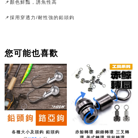
📌顏色鮮豔，誘魚性高
📌採用穿透力/耐性強的鉛頭鈎
您可能也喜歡
各種大小及頭鈎 鉛頭鈎
赤鯨轉環 銅錘轉環 三叉轉
環 美式轉環 培林轉環