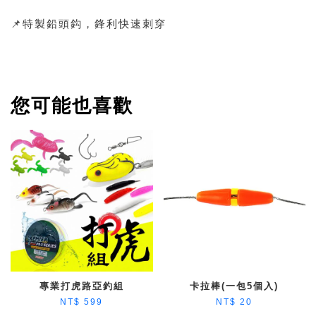
📌特製鉛頭鈎，鋒利快速刺穿
您可能也喜歡
專業打虎路亞釣組
卡拉棒(一包5個入)
NT$ 599
NT$ 20