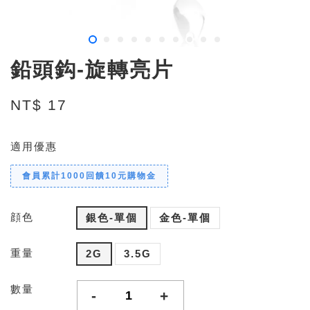
鉛頭鈎-旋轉亮片
NT$ 17
適用優惠
會員累計1000回饋10元購物金
顔色
銀色-單個
金色-單個
重量
2G
3.5G
數量
-
+