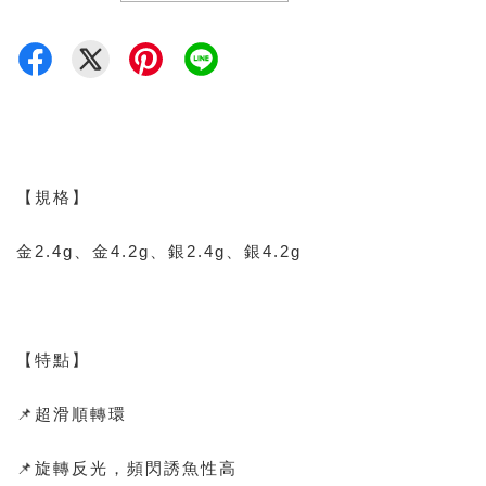
【規格】
金2.4g、金4.2g、銀2.4g、銀4.2g
【特點】
📌超滑順轉環
📌旋轉反光，頻閃誘魚性高