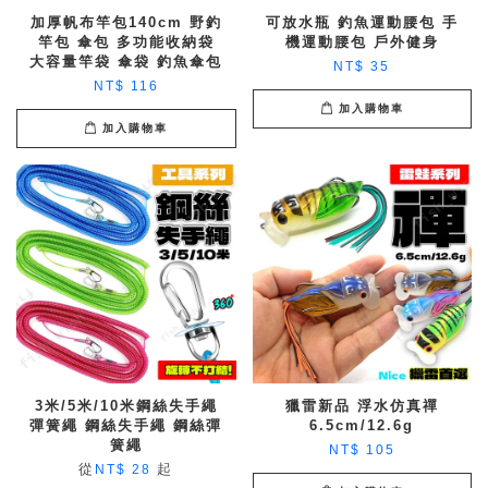
加厚帆布竿包140cm 野釣
可放水瓶 釣魚運動腰包 手
竿包 傘包 多功能收納袋
機運動腰包 戶外健身
大容量竿袋 傘袋 釣魚傘包
NT$ 35
NT$ 116
加入購物車
加入購物車
3米/5米/10米鋼絲失手繩
獵雷新品 浮水仿真禪
彈簧繩 鋼絲失手繩 鋼絲彈
6.5cm/12.6g
簧繩
NT$ 105
從
起
NT$ 28