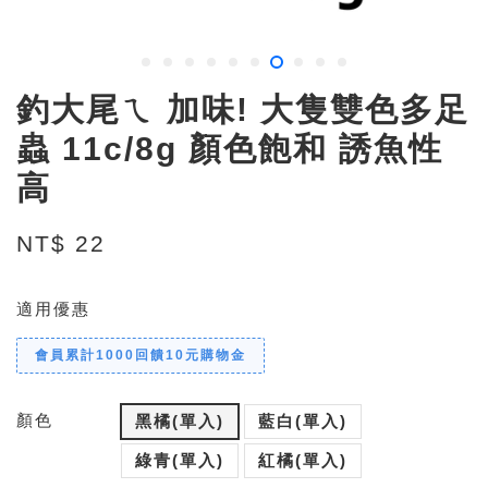
釣大尾ㄟ 加味! 大隻雙色多足
蟲 11c/8g 顏色飽和 誘魚性
高
NT$ 22
適用優惠
會員累計1000回饋10元購物金
顏色
黑橘(單入)
藍白(單入)
綠青(單入)
紅橘(單入)