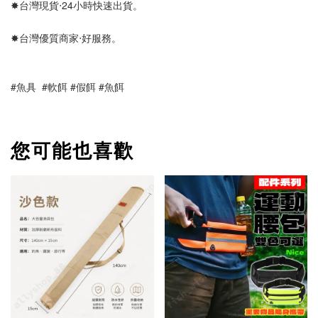
✸台灣現貨‧24小時快速出貨。
✸台灣優質商家‧好服務。
#魚具  #軟餌 #假餌 #魚餌
您可能也喜歡