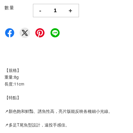
數量
-
+
【規格】
重量:8g
長度:11cm
【特點】
📌顏色飽和鮮豔、誘魚性高，亮片版能反映各種細小光線。
📌多足T尾魚型設計，遠投手感佳。