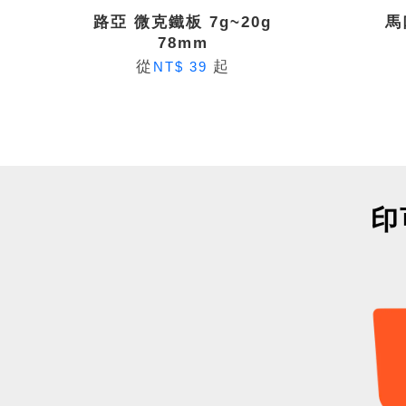
路亞 微克鐵板 7g~20g
馬
78mm
從
起
NT$ 39
印