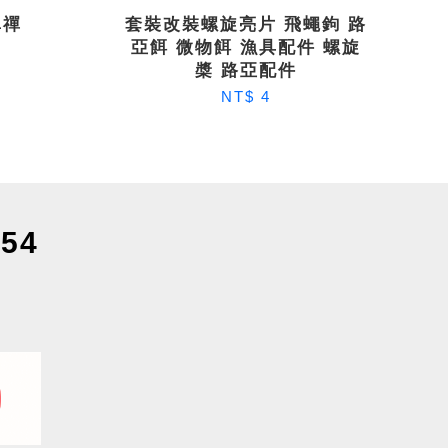
真禪
套裝改裝螺旋亮片 飛蠅鉤 路
亞餌 微物餌 漁具配件 螺旋
槳 路亞配件
NT$ 4
54