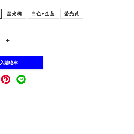
螢光橘
白色+金蔥
螢光黃
+
入購物車