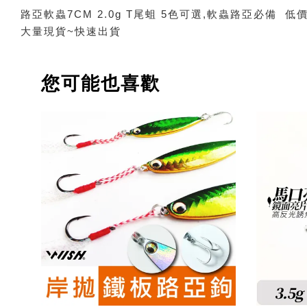
路亞軟蟲7CM 2.0g T尾蛆 5色可選,軟蟲路亞必備 低價
大量現貨~快速出貨
您可能也喜歡