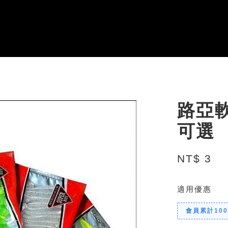
路亞軟
可選
NT$ 3
適用優惠
會員累計10