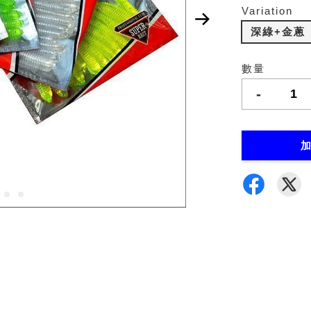
Variation
深綠+金蔥
數量
-
加