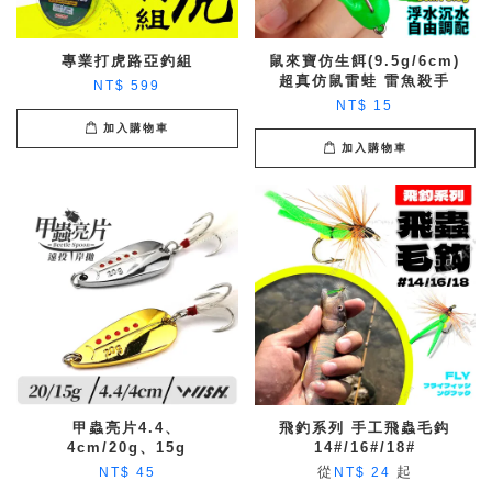
專業打虎路亞釣組
鼠來寶仿生餌(9.5g/6cm)
超真仿鼠雷蛙 雷魚殺手
NT$ 599
NT$ 15
加入購物車
加入購物車
甲蟲亮片4.4、
飛釣系列 手工飛蟲毛鈎
4cm/20g、15g
14#/16#/18#
從
起
NT$ 45
NT$ 24