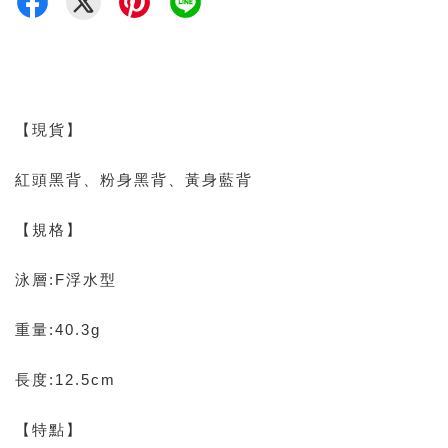
【現貨】
紅頭黑背、粉身黑背、黃身藍背
【規格】
泳層:F浮水型
重量:40.3g
長度:12.5cm
【特點】