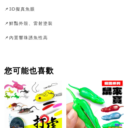
📌3D擬真魚眼
📌鮮豔外殼、雷射塗裝
📌內置響珠誘魚性高
您可能也喜歡