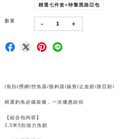
精選七件套+特警黑路亞包
數量
-
+
/魚扣/撈網/控魚器/脫鉤器/線剪/止血鉗/路亞鉗/
精選釣魚必備裝備，一次優惠給你
【組合包內容】
1.5米5扣強力魚鎖