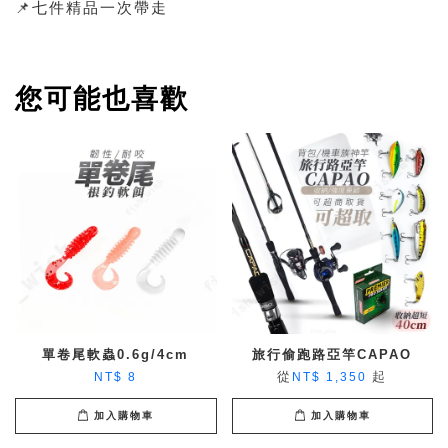
📌七件精品一次帶走
您可能也喜歡
單卷尾軟蟲0.6g/4cm
旅行偷跑路亞竿CAPAO
從
起
NT$ 8
NT$ 1,350
加入購物車
加入購物車