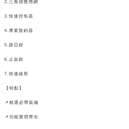
2.三角摺疊撈網
3.快速控魚器
4.專業脫鈎器
5.路亞鉗
6.止血鉗
7.快速線剪
【特點】
📌精選必帶裝備
📌功能實用齊全