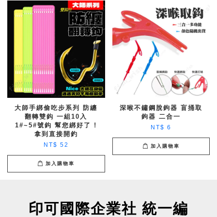
大師手綁偷吃步系列 防纏
深喉不鏽鋼脫鉤器 盲捅取
翻轉雙鈎 一組10入
鉤器 二合一
1#~5#號鈎 幫您綁好了 !
NT$ 6
拿到直接開釣
NT$ 52
加入購物車
加入購物車
印可國際企業社 統一編