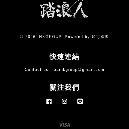
© 2026 INKGROUP. Powered by 印可國際
快速連結
Contact us :
aainkgroup@gmail.com
關注我們
Facebook
Instagram
Line
Visa