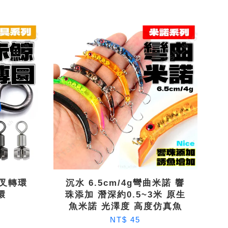
三叉轉環
沉水 6.5cm/4g彎曲米諾 響
環
珠添加 潛深約0.5~3米 原生
魚米諾 光澤度 高度仿真魚
NT$ 45