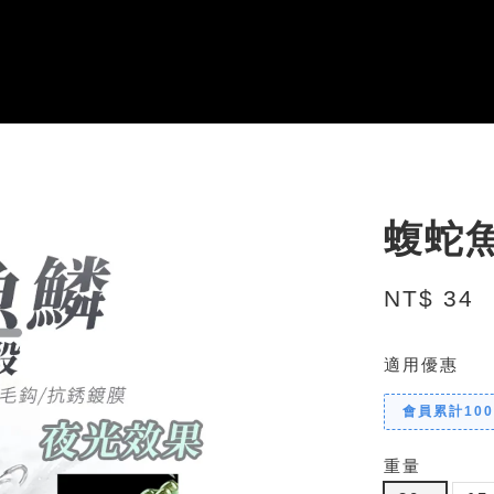
蝮蛇
NT$ 34
適用優惠
會員累計10
重量