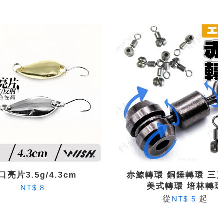
口亮片3.5g/4.3cm
赤鯨轉環 銅錘轉環 
美式轉環 培林轉
NT$ 8
從
起
NT$ 5