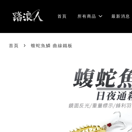
首頁
所有商品
最新消息
›
首頁
蝮蛇魚鱗 曲線鐵板