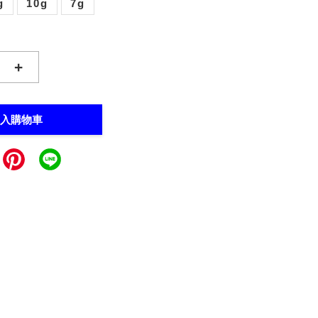
g
10g
7g
+
入購物車