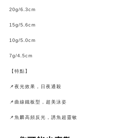
20g/6.3cm
15g/5.6cm
10g/5.0cm
7g/4.5cm
【特點】
📌夜光效果，日夜通殺
📌曲線鐵板型，超美泳姿
📌魚麟高頻反光，誘魚超靈敏