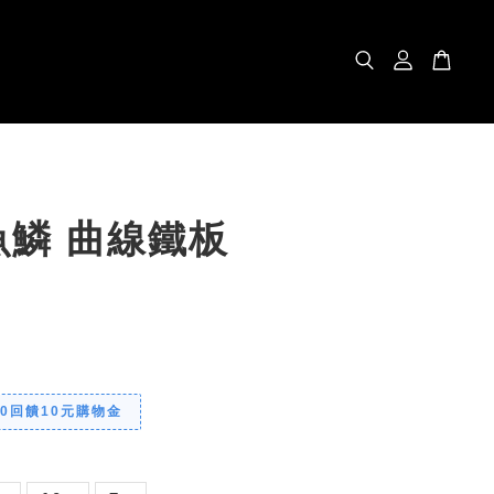
魚鱗 曲線鐵板
00回饋10元購物金