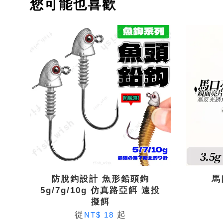
您可能也喜歡
防脫鈎設計 魚形鉛頭鉤
馬
5g/7g/10g 仿真路亞餌 遠投
擬餌
從
起
NT$ 18