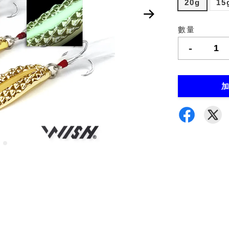
20g
15
數量
-
加