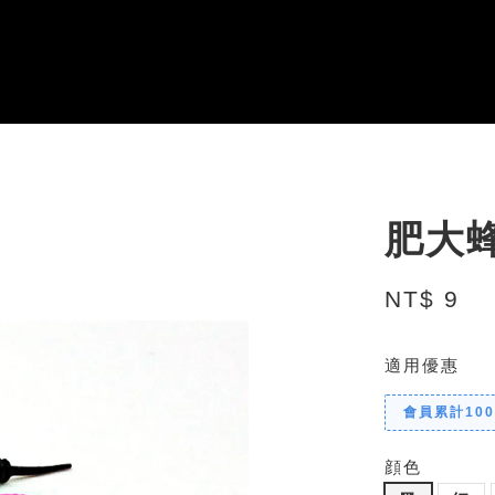
肥大蜂
NT$ 9
適用優惠
會員累計10
顔色