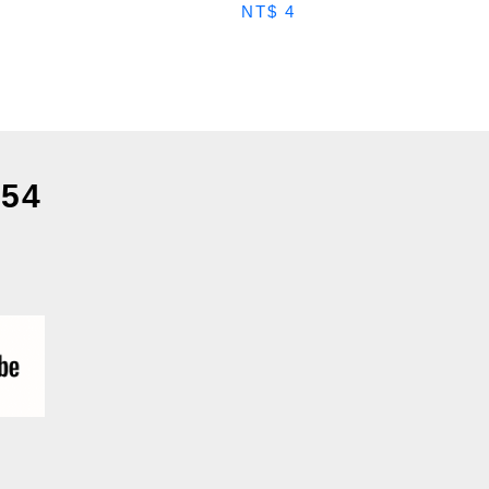
NT$ 4
54