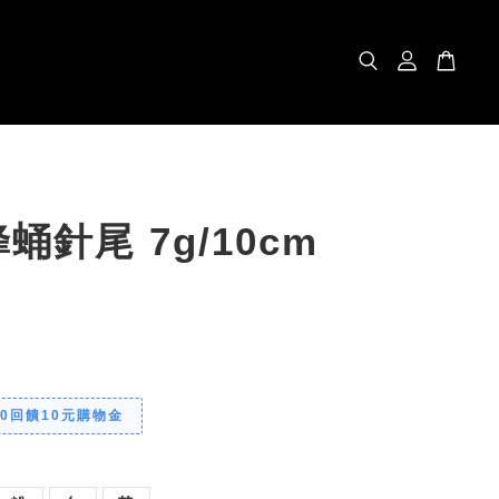
蛹針尾 7g/10cm
00回饋10元購物金