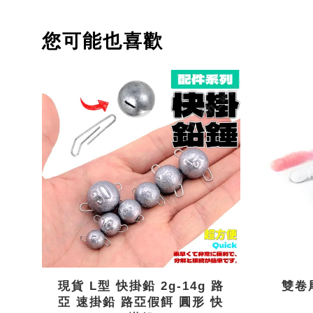
您可能也喜歡
現貨 L型 快掛鉛 2g-14g 路
雙卷尾
亞 速掛鉛 路亞假餌 圓形 快