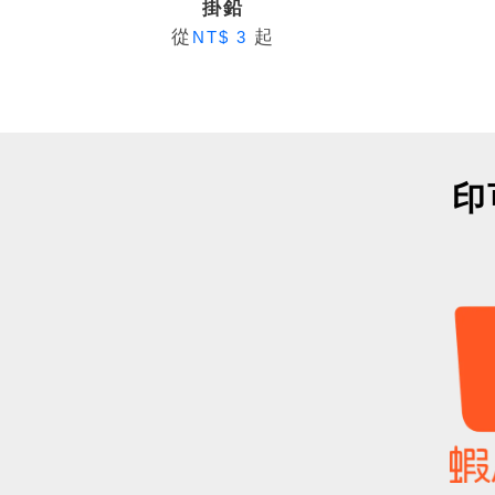
掛鉛
從
起
NT$ 3
印