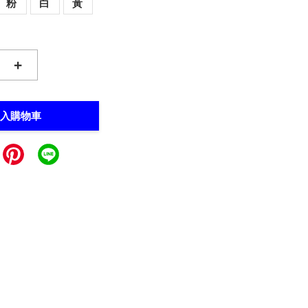
粉
白
黃
+
入購物車