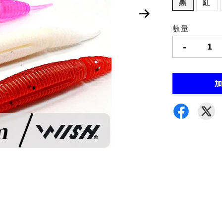
黑
紅
數量
-
加