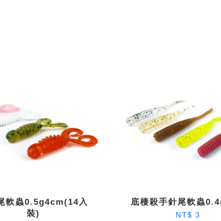
軟蟲0.5g4cm(14入
底棲殺手針尾軟蟲0.4
裝)
NT$ 3