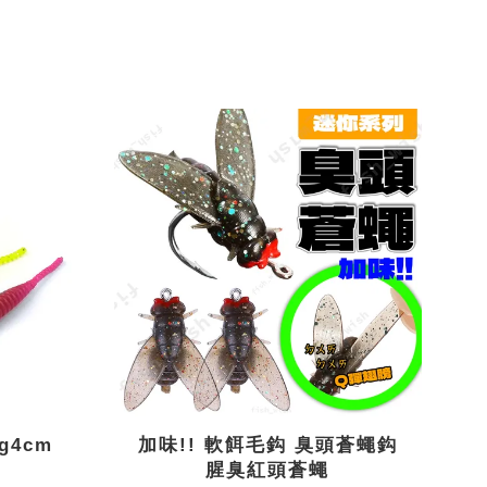
g4cm
加味!! 軟餌毛鈎 臭頭蒼蠅鈎
腥臭紅頭蒼蠅