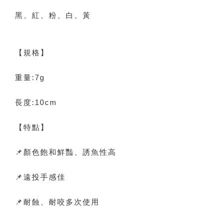
黑、紅、粉、白、黃
【規格】
重量:7g
長度:10cm
【特點】
📌顏色飽和鮮豔、誘魚性高
📌遠投手感佳
📌耐蝕、耐咬多次使用