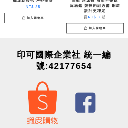
機運動腰包 戶外健身
滴鉛 超遠投 滑順不傷線
沉底鉛 競技釣組必備 銅環
NT$ 35
設計更穩定
從
起
NT$ 3
加入購物車
加入購物車
印可國際企業社 統一編
號:42177654