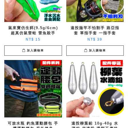
鼠來寶仿生餌(9.5g/6cm)
遠投拋竿不怕割手 路亞指
超真仿鼠雷蛙 雷魚殺手
套 單指手套 一指手套
NT$ 15
NT$ 39
加入購物車
加入購物車
可放水瓶 釣魚運動腰包 手
遠投柳葉鉛 10g-40g 水