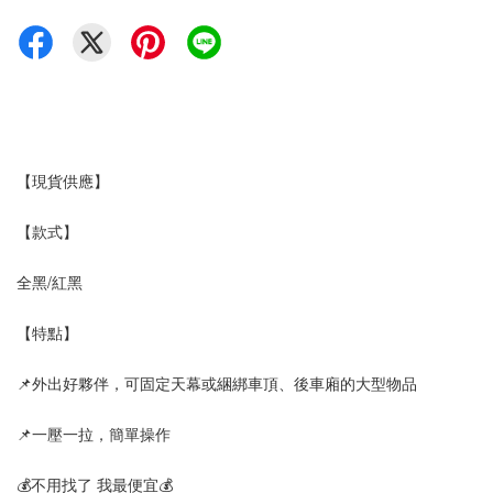
【現貨供應】
【款式】
全黑/紅黑
【特點】
📌外出好夥伴，可固定天幕或綑綁車頂、後車廂的大型物品
📌一壓一拉，簡單操作
💰不用找了 我最便宜💰