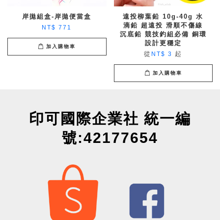
岸拋組盒-岸拋便當盒
遠投柳葉鉛 10g-40g 水
滴鉛 超遠投 滑順不傷線
NT$ 771
沉底鉛 競技釣組必備 銅環
設計更穩定
加入購物車
從
起
NT$ 3
加入購物車
印可國際企業社 統一編
號:42177654