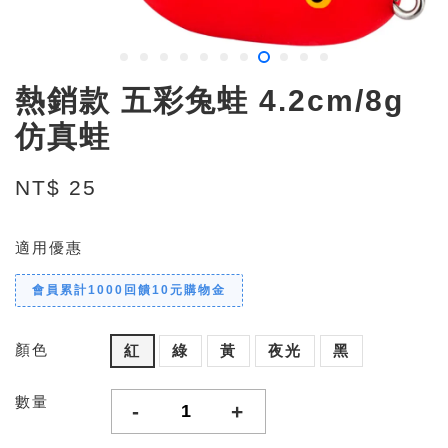
熱銷款 五彩兔蛙 4.2cm/8g
仿真蛙
NT$ 25
適用優惠
會員累計1000回饋10元購物金
顏色
紅
綠
黃
夜光
黑
數量
-
+