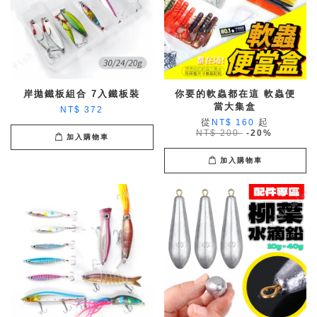
岸拋鐵板組合 7入鐵板裝
你要的軟蟲都在這 軟蟲便
當大集盒
NT$ 372
從
起
NT$ 160
NT$ 200
-20%
加入購物車
加入購物車