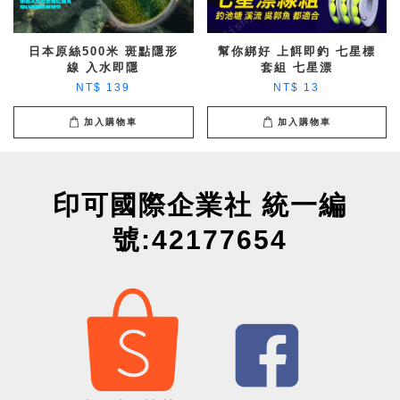
日本原絲500米 斑點隱形
幫你綁好 上餌即釣 七星標
線 入水即隱
套組 七星漂
NT$ 139
NT$ 13
加入購物車
加入購物車
印可國際企業社 統一編
號:42177654