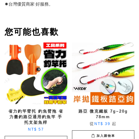
✸台灣優質商家‧好服務。
您可能也喜歡
省力釣竿臂托 釣魚臂拖 省
路亞 微克鐵板 7g~20g
力臺釣路亞通用釣魚竿 手
78mm
托支架魚桿
從
起
NT$ 39
NT$ 57
加入購物車