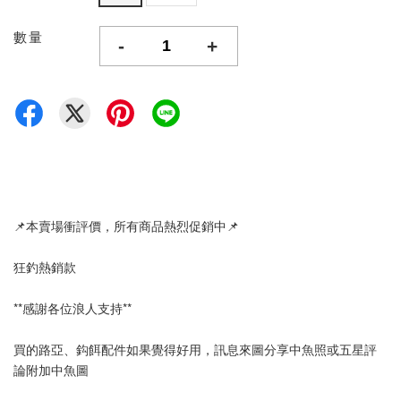
數量
-
+
📌本賣場衝評價，所有商品熱烈促銷中📌
狂釣熱銷款
**感謝各位浪人支持**
買的路亞、鈎餌配件如果覺得好用，訊息來圖分享中魚照或五星評
論附加中魚圖