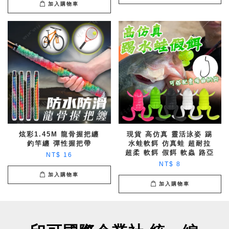
加入購物車
炫彩1.45M 龍骨握把纏
現貨 高仿真 靈活泳姿 踢
釣竿纏 彈性握把帶
水蛙軟餌 仿真蛙 超耐拉
超柔 軟餌 假餌 軟蟲 路亞
NT$ 16
NT$ 8
加入購物車
加入購物車