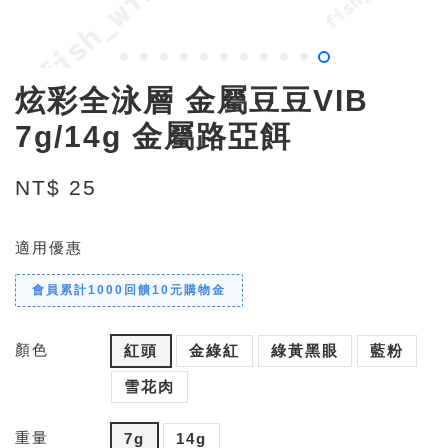
炫彩全泳層 金屬豆豆VIB
7g/14g 金屬路亞餌
NT$ 25
適用優惠
會員累計1000回饋10元購物金
顏色
紅頭
金綠紅
綠黃黑眼
藍粉
雪花肉
重量
7g
14g