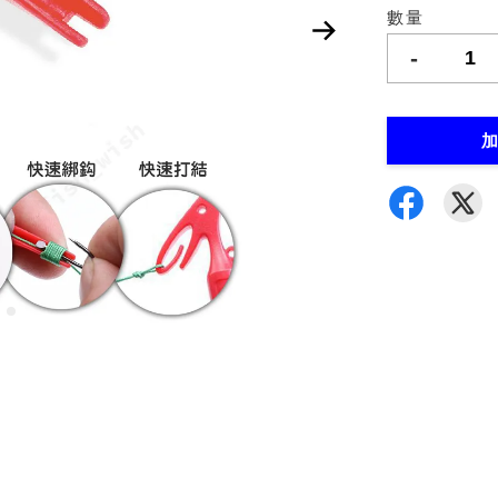
數量
-
加