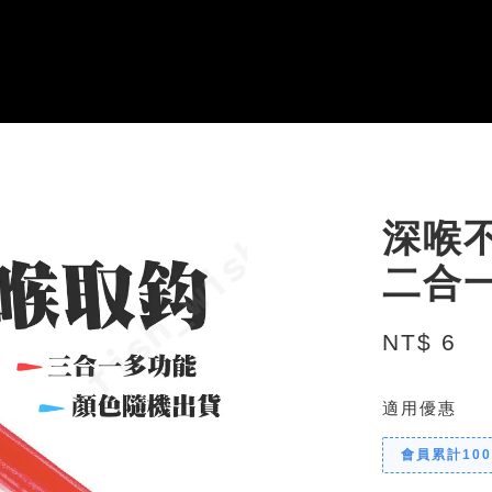
深喉
二合
NT$ 6
適用優惠
會員累計10