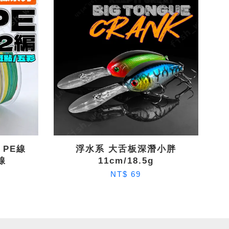
 PE線
浮水系 大舌板深潛小胖
線
11cm/18.5g
NT$ 69