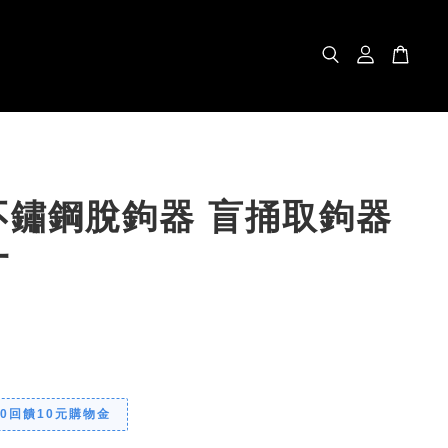
不鏽鋼脫鉤器 盲捅取鉤器
一
00回饋10元購物金