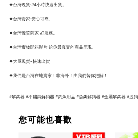
✸台灣現貨‧24小時快速出貨。
✸台灣賣家‧安心可靠。 
✸台灣優質商家‧好服務。
✸台灣實物開箱影片‧給你最真實的商品呈現。
✸大量現貨~快速出貨
✸我們是台灣在地賣家！非海外！由我們替你把關！
#解鈎器 #不鏽鋼解鈎器 #釣魚用品 #魚鉤解鈎器 #金屬解鈎器 #脫
您可能也喜歡