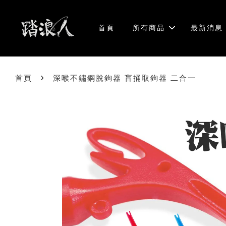
首頁
所有商品
最新消息
›
首頁
深喉不鏽鋼脫鉤器 盲捅取鉤器 二合一