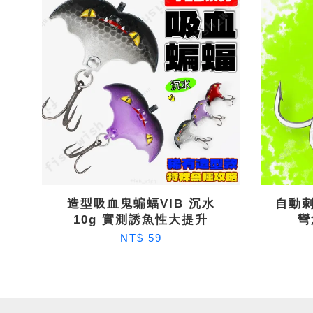
造型吸血鬼蝙蝠VIB 沉水
自動刺
10g 實測誘魚性大提升
彎
NT$ 59