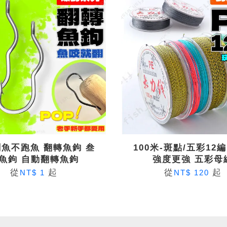
魚不跑魚 翻轉魚鉤 叁
100米-斑點/五彩12編
魚鉤 自動翻轉魚鉤
強度更強 五彩母
從
起
從
起
NT$ 1
NT$ 120