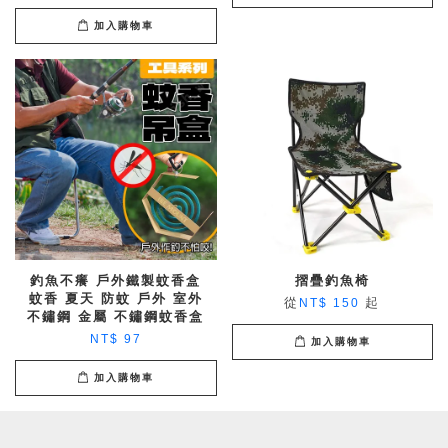
加入購物車
釣魚不癢 戶外鐵製蚊香盒
摺疊釣魚椅
蚊香 夏天 防蚊 戶外 室外
從
起
NT$ 150
不鏽鋼 金屬 不鏽鋼蚊香盒
NT$ 97
加入購物車
加入購物車