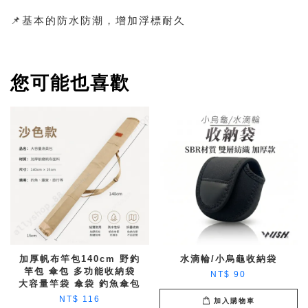
📌基本的防水防潮，增加浮標耐久
您可能也喜歡
加厚帆布竿包140cm 野釣
水滴輪/小烏龜收納袋
竿包 傘包 多功能收納袋
NT$ 90
大容量竿袋 傘袋 釣魚傘包
NT$ 116
加入購物車