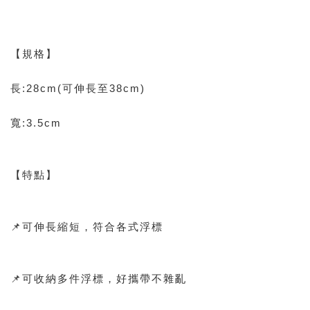
【規格】
長:28cm(可伸長至38cm)
寬:3.5cm
【特點】
📌可伸長縮短，符合各式浮標
📌可收納多件浮標，好攜帶不雜亂