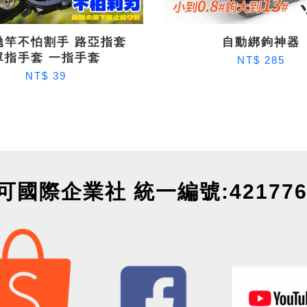
拋竿不怕割手 路亞指套
自動綁鉤神器
單指手套 一指手套
NT$ 285
NT$ 39
可國際企業社 統一編號:421776