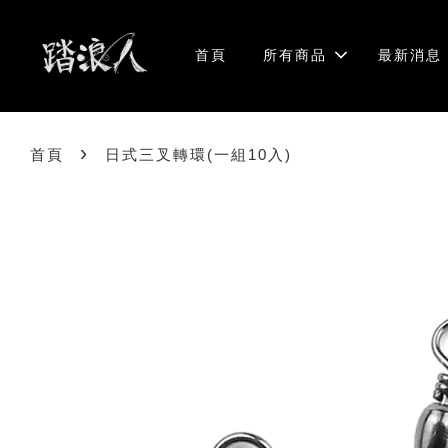
首頁
所有商品
最新消息
›
首頁
日式三叉轉環(一組10入)