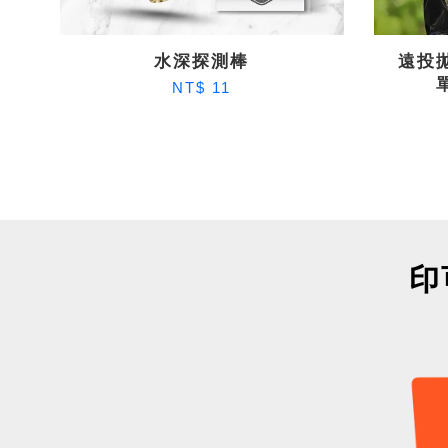
水深探測棒
遠投
NT$ 11
印