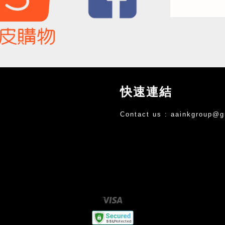
快速連結
Contact us :
aainkgroup@g
Visa