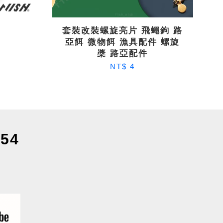
套裝改裝螺旋亮片 飛蠅鉤 路
亞餌 微物餌 漁具配件 螺旋
槳 路亞配件
NT$ 4
54