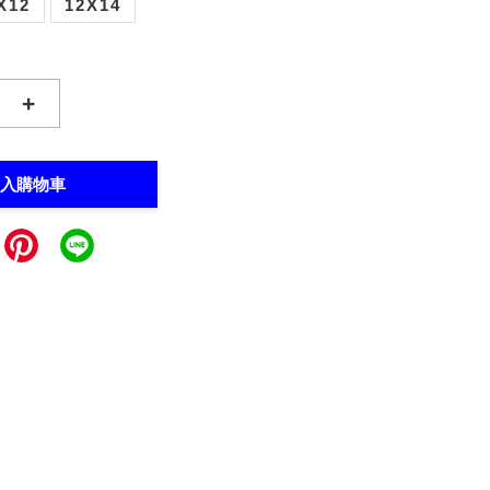
X12
12X14
+
入購物車