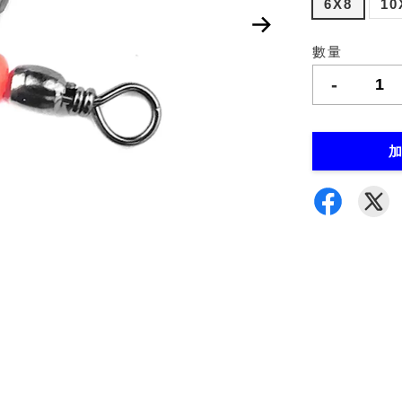
6X8
10
數量
-
加