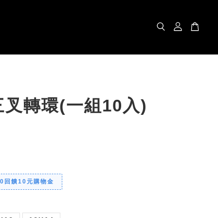
叉轉環(一組10入)
00回饋10元購物金