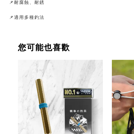
📌耐腐蝕、耐銹
📌適用多種釣法
您可能也喜歡