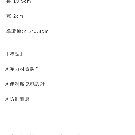
長:19.5cm
寬:2cm
導環槽:2.5*0.3cm
【特點】
📌彈力材質製作
📌便利魔鬼氈設計
📌防刮耐磨