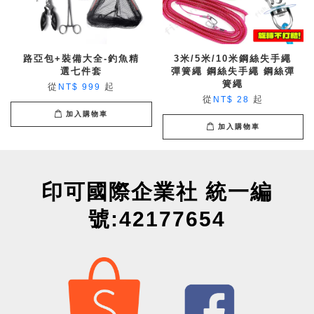
路亞包+裝備大全-釣魚精
3米/5米/10米鋼絲失手繩
選七件套
彈簧繩 鋼絲失手繩 鋼絲彈
簧繩
從
起
NT$ 999
從
起
NT$ 28
加入購物車
加入購物車
印可國際企業社 統一編
號:42177654