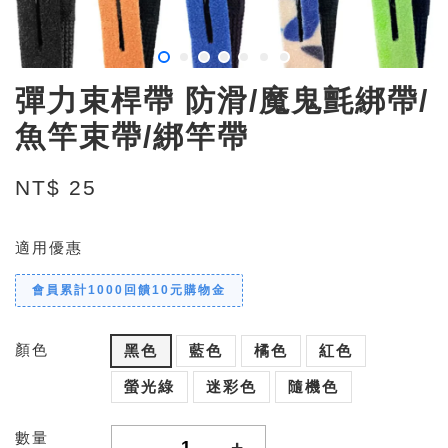
彈力束桿帶 防滑/魔鬼氈綁帶/
魚竿束帶/綁竿帶
NT$ 25
適用優惠
會員累計1000回饋10元購物金
顏色
黑色
藍色
橘色
紅色
螢光綠
迷彩色
隨機色
數量
-
+