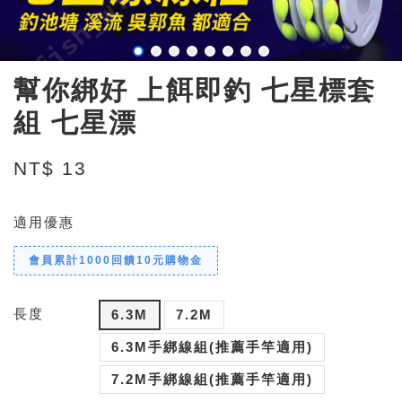
幫你綁好 上餌即釣 七星標套
組 七星漂
NT$ 13
適用優惠
會員累計1000回饋10元購物金
長度
6.3M
7.2M
6.3M手綁線組(推薦手竿適用)
7.2M手綁線組(推薦手竿適用)