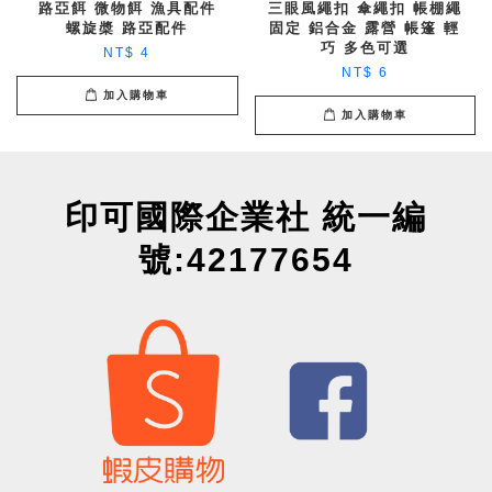
路亞餌 微物餌 漁具配件
三眼風繩扣 傘繩扣 帳棚繩
螺旋槳 路亞配件
固定 鋁合金 露營 帳篷 輕
巧 多色可選
NT$ 4
NT$ 6
加入購物車
加入購物車
印可國際企業社 統一編
號:42177654