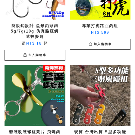
防脫鈎設計 魚形鉛頭鉤
專業打虎路亞釣組
5g/7g/10g 仿真路亞餌
NT$ 599
遠投擬餌
從
起
NT$ 18
加入購物車
加入購物車
套裝改裝螺旋亮片 飛蠅鉤
現貨 台灣出貨 S型多功能