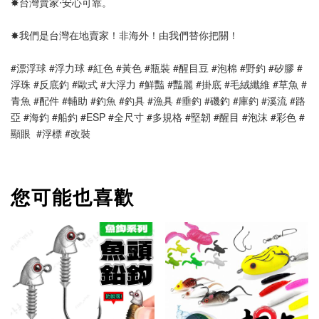
✸台灣賣家‧安心可靠。 
✸我們是台灣在地賣家！非海外！由我們替你把關！
#漂浮球 #浮力球 #紅色 #黃色 #瓶裝 #醒目豆 #泡棉 #野釣 #矽膠 #
浮珠 #反底釣 #歐式 #大浮力 #鮮豔 #豔麗 #掛底 #毛絨纖維 #草魚 #
青魚 #配件 #輔助 #釣魚 #釣具 #漁具 #垂釣 #磯釣 #庫釣 #溪流 #路
亞 #海釣 #船釣 #ESP #全尺寸 #多規格 #堅韌 #醒目 #泡沫 #彩色 #
顯眼  #浮標 #改裝
您可能也喜歡