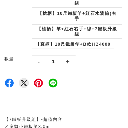
組
【槍柄】10尺鐵板竿+紅石水滴輪(右
手
【槍柄】竿+紅石右手+線+7鐵板升級
組
【直柄】10尺鐵板竿+B款HB4000
數量
-
+
【7鐵板升級組】-超值內容
📌岸拋小鐵板竿3.0m