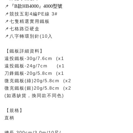
📌
『B款HB4000』4000型號
📌競技五彩4編PE線 3#
📌七隻精選實用鐵板
📌七格路亞硬盒
📌八字轉環別針(10入
【鐵板詳細資料】
遠投鐵板-30g/7.6cm (x1
遠投鐵板-24g/7cm (x1
刀鋒鐵板-20g/5.8cm (x1
微克鐵板(綠)20g/5.8cm (x2
微克鐵板(銀)20g/5.8cm (x2
(如遇缺貨，換同款不同色)
【規格】
直柄
總長 300cm/3.0m/10尺/