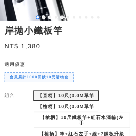
岸拋小鐵板竿
NT$ 1,380
適用優惠
會員累計1000回饋10元購物金
組合
【直柄】10尺(3.0M單竿
【槍柄】10尺(3.0M單竿
【槍柄】10尺鐵板竿+紅石水滴輪(左
手
【槍柄】竿+紅石左手+線+7鐵板升級