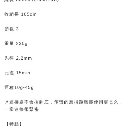
收縮長 105cm
節數 3
重量 230g
先徑 2.2mm
元徑 15mm
餌種10g-45g
📌連接處不會插到底，預留的磨損距離能使用更長久，
一樣連接很緊密
【特點】