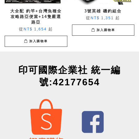
大全配 釣竿+台灣魚種全
3號英雄 磯釣組合
攻略路亞便當+14隻嚴選
從
起
NT$ 1,351
路亞
從
起
NT$ 1,654
加入購物車
加入購物車
印可國際企業社 統一編
號:42177654