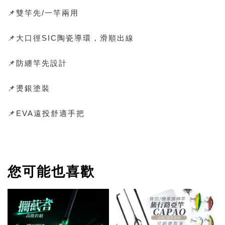
📌雙竿先/一竿兩用
📌大口徑SIC陶瓷導環，滑順出線
📌防纏竿先設計
📌燙銀塗裝
📌EVA遠投舒適手把
您可能也喜歡