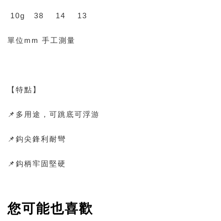
10g 38 14 13
單位mm 手工測量
【特點】
📌多用途，可跳底可浮游
📌鈎尖鋒利耐彎
📌鈎柄牢固堅硬
您可能也喜歡