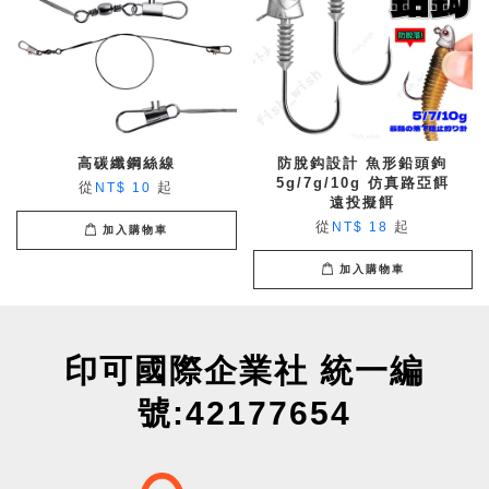
高碳纖鋼絲線
防脫鈎設計 魚形鉛頭鉤
5g/7g/10g 仿真路亞餌
從
起
NT$ 10
遠投擬餌
從
起
NT$ 18
加入購物車
加入購物車
印可國際企業社 統一編
號:42177654