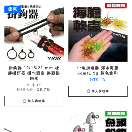
優惠
掛鉤器 12/15/21 mm 橡
中魚加速器 浮水海膽
膠掛餌器 掛勾固定 路亞掛
6cm/1.9g 顏色飽和
鉤器
NT$ 13
NT$ 15
NT$ 18
-16.7%
加入購物車
加入購物車