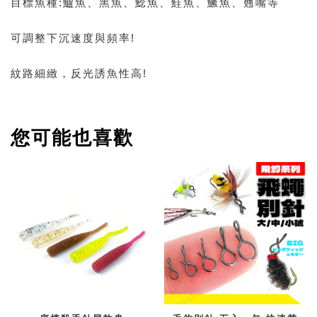
目標魚種:鱸魚、黑魚、鯰魚、鮭魚、鱖魚、翹嘴等
可調整下沉速度與頻率!
紋路細緻，反光誘魚性高!
您可能也喜歡