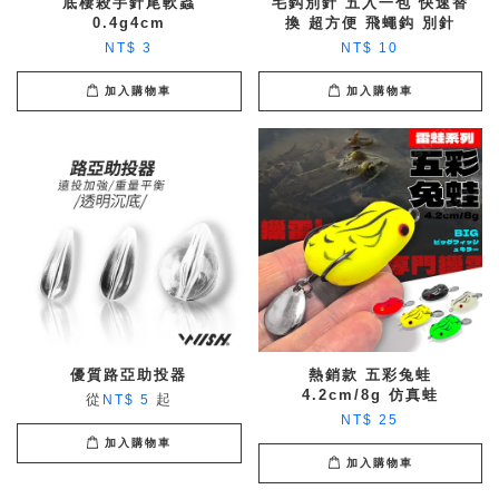
底棲殺手針尾軟蟲
毛鈎別針 五入一包 快速替
0.4g4cm
換 超方便 飛蠅鈎 別針
NT$ 3
NT$ 10
加入購物車
加入購物車
優質路亞助投器
熱銷款 五彩兔蛙
4.2cm/8g 仿真蛙
從
起
NT$ 5
NT$ 25
加入購物車
加入購物車