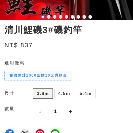
清川鯉磯3#磯釣竿
NT$ 837
適用優惠
會員累計1000回饋10元購物金
尺寸
3.6m
4.5m
5.4m
數量
-
+