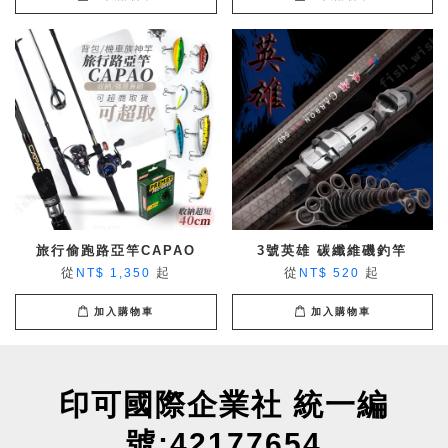
旅行偷跑路亞竿CAPAO
3號英雄 碳纖維磯釣竿
從
起
從
起
NT$ 1,350
NT$ 520
加入購物車
加入購物車
印可國際企業社 統一編
號:42177654