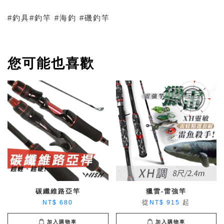
#釣具#釣竿 #海釣 #磯釣竿
您可能也喜歡
碳纖維路亞竿
獵雷-雷強竿
從
起
NT$ 680
NT$ 915
加入購物車
加入購物車