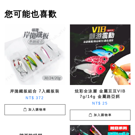
您可能也喜歡
岸拋鐵板組合 7入鐵板裝
炫彩全泳層 金屬豆豆VIB
7g/14g 金屬路亞餌
NT$ 372
NT$ 25
加入購物車
加入購物車