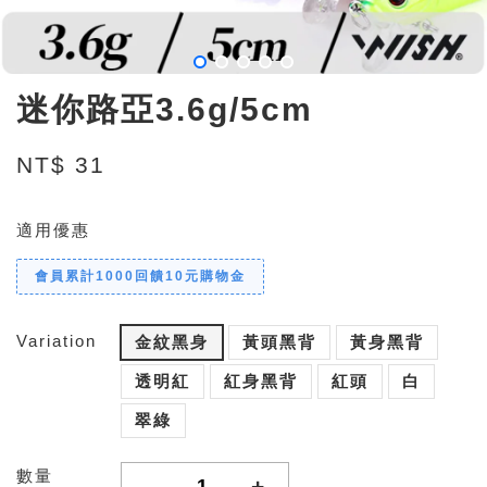
迷你路亞3.6g/5cm
NT$ 31
適用優惠
會員累計1000回饋10元購物金
Variation
金紋黑身
黃頭黑背
黃身黑背
透明紅
紅身黑背
紅頭
白
翠綠
數量
-
+