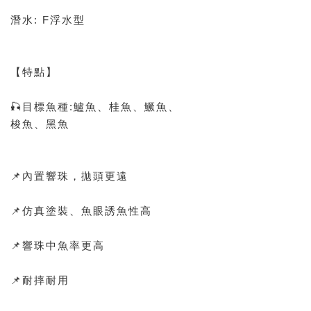
潛水: F浮水型
【特點】
🎣目標魚種:鱸魚、桂魚、鱖魚、
梭魚、黑魚
📌內置響珠，拋頭更遠
📌仿真塗裝、魚眼誘魚性高
📌響珠中魚率更高
📌耐摔耐用