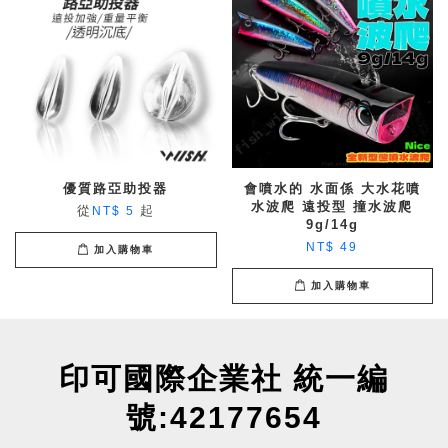
優質路亞助投器
會噴水的 水面係 大水花噴
水波爬 遠投型 撞水波爬
從
起
NT$ 5
9g/14g
NT$ 49
加入購物車
加入購物車
印可國際企業社 統一編
號:42177654