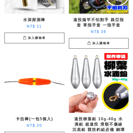
水深探測棒
遠投拋竿不怕割手 路亞指
套 單指手套 一指手套
NT$ 11
NT$ 39
加入購物車
加入購物車
卡拉棒(一包5個入)
遠投柳葉鉛 10g-40g 水
滴鉛 超遠投 滑順不傷線
NT$ 20
沉底鉛 競技釣組必備 銅環