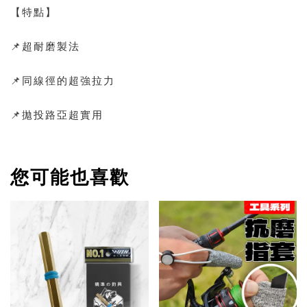
【特點】
📌超耐磨製法
📌同線徑的超強拉力
📌拋投路亞超實用
您可能也喜歡