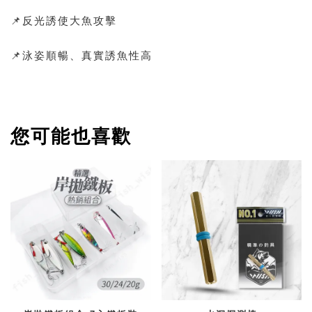
📌反光誘使大魚攻擊
📌泳姿順暢、真實誘魚性高
您可能也喜歡