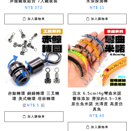
岸拋鐵板組合 7入鐵板裝
水深探測棒
NT$ 372
NT$ 11
加入購物車
加入購物車
赤鯨轉環 銅錘轉環 三叉轉
沉水 6.5cm/4g彎曲米諾
環 美式轉環 培林轉環
響珠添加 潛深約0.5~3米
原生魚米諾 光澤度 高度仿
從
起
NT$ 5
真魚
NT$ 45
加入購物車
加入購物車