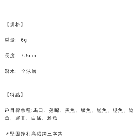
【規格】
重量: 6g
長度: 7.5cm
潛水: 全泳層
【特點】
🎣目標魚種:馬口、翹嘴、黑魚、鱖魚、鱸魚、鱤魚、鯰
魚、羅非、白條、雅魚
📌堅固鋒利高碳鋼三本鈎