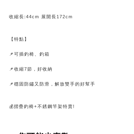
收縮長:44cm 展開長172cm
【特點】
📌可插釣椅、釣箱
📌收縮7節，好收納
📌穩固防鏽又防滑，解放雙手的好幫手
💰摺疊釣椅+不銹鋼竿架特賣!