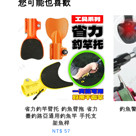
您可能也喜歡
省力釣竿臂托 釣魚臂拖 省力
釣魚警
臺釣路亞通用釣魚竿 手托支
架魚桿
NT$ 57