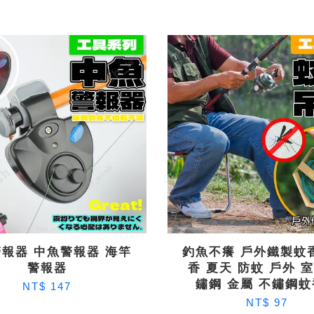
報器 中魚警報器 海竿
釣魚不癢 戶外鐵製蚊
警報器
香 夏天 防蚊 戶外 
鏽鋼 金屬 不鏽鋼
NT$ 147
NT$ 97