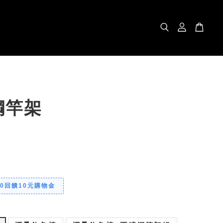
鋼竿架
00回饋10元購物金