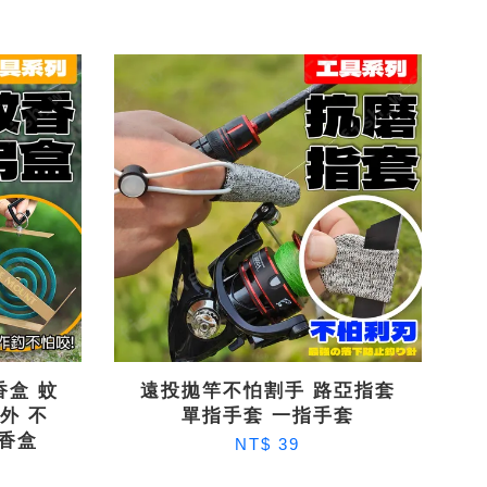
香盒 蚊
遠投拋竿不怕割手 路亞指套
室外 不
單指手套 一指手套
蚊香盒
NT$ 39