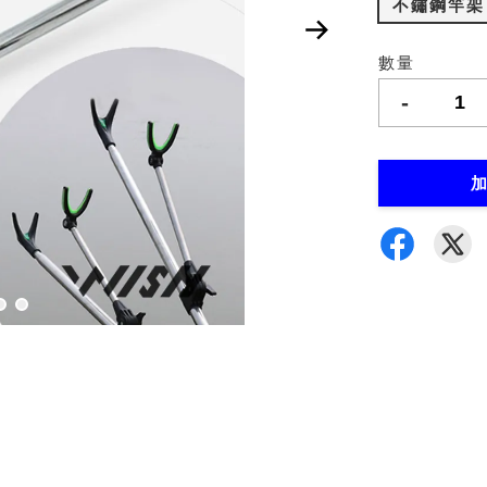
不鏽鋼竿架
數量
-
加