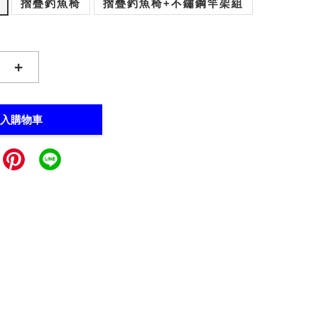
摺疊釣魚椅
摺疊釣魚椅+不鏽鋼竿架組
+
入購物車