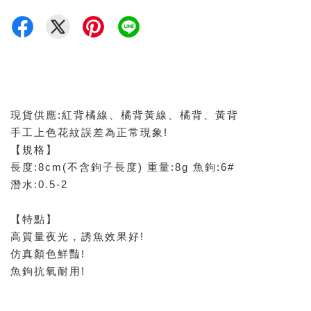
現貨供應:紅背橘線、橘背黃線、橘背、黃背
手工上色花紋誤差為正常現象!
【規格】
長度:8cm(不含鉤子長度) 重量:8g 魚鉤:6#
潛水:0.5-2
【特點】
高質量夜光，誘魚效果好!
仿真顏色鮮豔!
魚鉤抗氧耐用!