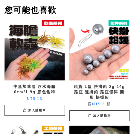
您可能也喜歡
中魚加速器 浮水海膽
現貨 L型 快掛鉛 2g-14g
6cm/1.9g 顏色飽和
路亞 速掛鉛 路亞假餌 圓
形 快掛鉛
NT$ 13
從
起
NT$ 3
加入購物車
加入購物車