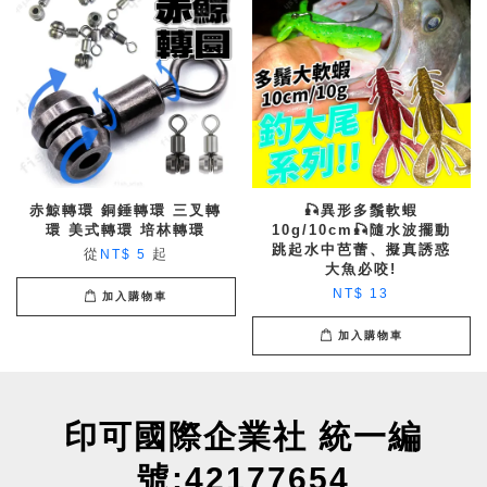
赤鯨轉環 銅錘轉環 三叉轉
🎣異形多鬚軟蝦
環 美式轉環 培林轉環
10g/10cm🎣隨水波擺動
跳起水中芭蕾、擬真誘惑
從
起
NT$ 5
大魚必咬!
NT$ 13
加入購物車
加入購物車
印可國際企業社 統一編
號:42177654