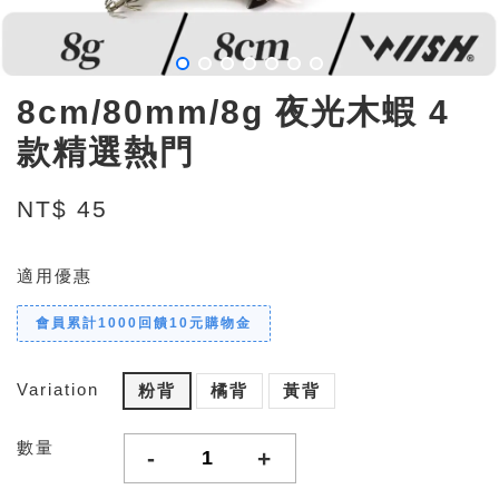
8cm/80mm/8g 夜光木蝦 4
款精選熱門
NT$ 45
適用優惠
會員累計1000回饋10元購物金
Variation
粉背
橘背
黃背
數量
-
+