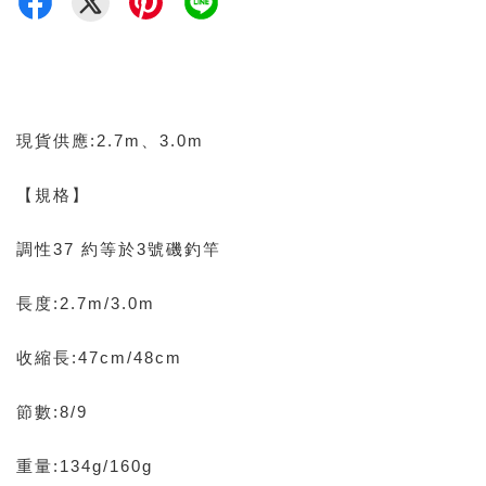
現貨供應:2.7m、3.0m
【規格】
調性37 約等於3號磯釣竿
長度:2.7m/3.0m
收縮長:47cm/48cm
節數:8/9
重量:134g/160g