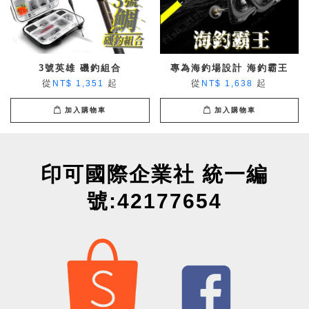
3號英雄 磯釣組合
專為海釣場設計 海釣霸王
從
起
從
起
NT$ 1,351
NT$ 1,638
加入購物車
加入購物車
印可國際企業社 統一編
號:42177654