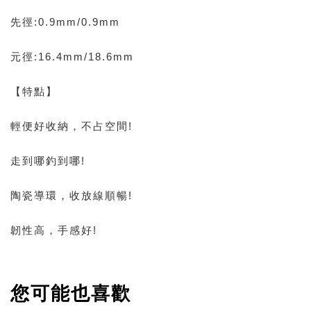
先徑:0.9mm/0.9mm
元徑:16.4mm/18.6mm
【特點】
輕便好收納，不占空間!
走到哪釣到哪!
陶瓷導環，收放線順暢!
韌性高，手感好!
您可能也喜歡