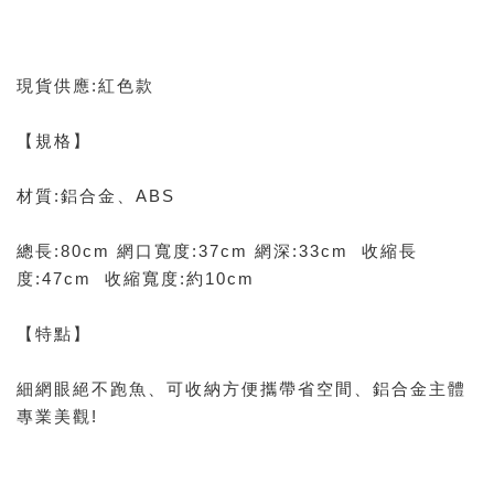
現貨供應:紅色款
【規格】
材質:鋁合金、ABS
總長:80cm 網口寬度:37cm 網深:33cm 收縮長
度:47cm 收縮寬度:約10cm
【特點】
細網眼絕不跑魚、可收納方便攜帶省空間、鋁合金主體
專業美觀!