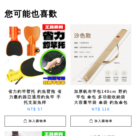
您可能也喜歡
省力釣竿臂托 釣魚臂拖 省
加厚帆布竿包140cm 野釣
力臺釣路亞通用釣魚竿 手
竿包 傘包 多功能收納袋
托支架魚桿
大容量竿袋 傘袋 釣魚傘包
NT$ 57
NT$ 116
加入購物車
加入購物車