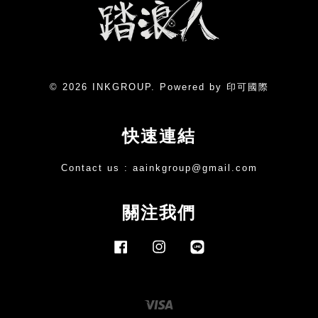
© 2026 INKGROUP. Powered by 印可國際
快速連結
Contact us :
aainkgroup@gmail.com
關注我們
Facebook
Instagram
Line
Visa