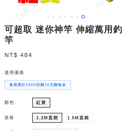
可超取 迷你神竿 伸縮萬用釣
竿
NT$ 484
適用優惠
會員累計1000回饋10元購物金
顏色
紅黃
規格
1.2M直柄
1.5M直柄