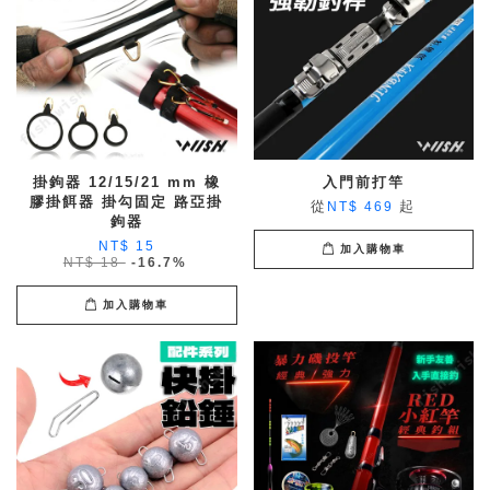
掛鉤器 12/15/21 mm 橡
入門前打竿
膠掛餌器 掛勾固定 路亞掛
從
起
NT$ 469
鉤器
NT$ 15
加入購物車
NT$ 18
-16.7%
加入購物車