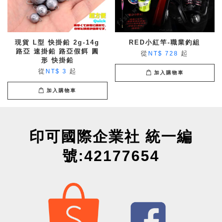
現貨 L型 快掛鉛 2g-14g
RED小紅竿-職業釣組
路亞 速掛鉛 路亞假餌 圓
從
起
NT$ 728
形 快掛鉛
從
起
NT$ 3
加入購物車
加入購物車
印可國際企業社 統一編
號:42177654