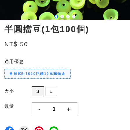
半圓擋豆(1包100個)
NT$ 50
適用優惠
會員累計1000回饋10元購物金
大小
S
L
數量
-
+