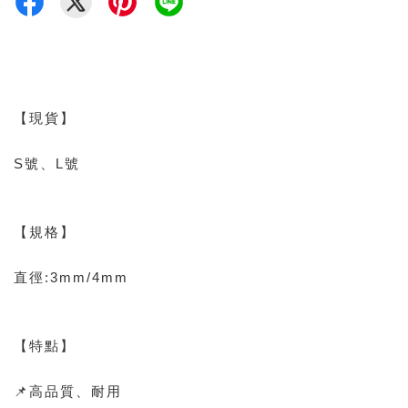
【現貨】
S號、L號
【規格】
直徑:3mm/4mm
【特點】
📌高品質、耐用