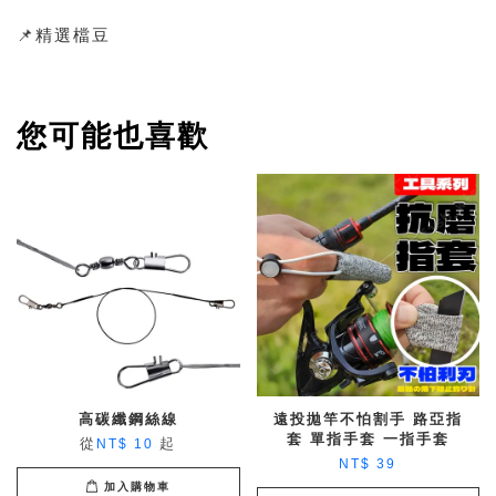
📌精選檔豆
您可能也喜歡
高碳纖鋼絲線
遠投拋竿不怕割手 路亞指
套 單指手套 一指手套
從
起
NT$ 10
NT$ 39
加入購物車