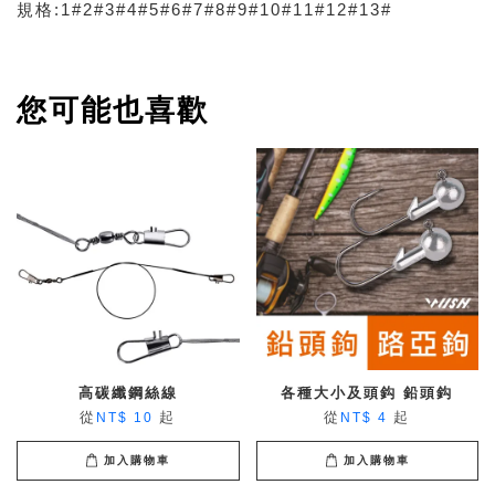
規格:1#2#3#4#5#6#7#8#9#10#11#12#13#
您可能也喜歡
高碳纖鋼絲線
各種大小及頭鈎 鉛頭鈎
從
起
從
起
NT$ 10
NT$ 4
加入購物車
加入購物車