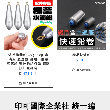
遠投柳葉鉛 10g-40g 水
精品快速鉛
滴鉛 超遠投 滑順不傷線
NT$ 5
沉底鉛 競技釣組必備 銅環
設計更穩定
加入購物車
從
起
NT$ 3
加入購物車
印可國際企業社 統一編