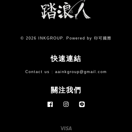
© 2026 INKGROUP. Powered by 印可國際
快速連結
Contact us :
aainkgroup@gmail.com
關注我們
Facebook
Instagram
Line
Visa